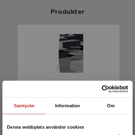
Produkter
Historien - och varför den angår oss
Hunt, Lynn
Samtycke
Information
Om
241 kr
inkl. moms
Exkl. moms: 227 kr
Denna webbplats använder cookies