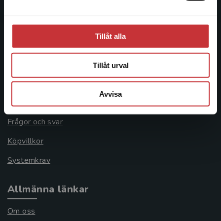
Besöksadress:
Åkergränden 1
Tillåt alla
Kundservice
Tillåt urval
Kontakta kundservice
Avvisa
046-31 21 00
Frågor och svar
Köpvillkor
Systemkrav
Allmänna länkar
Om oss