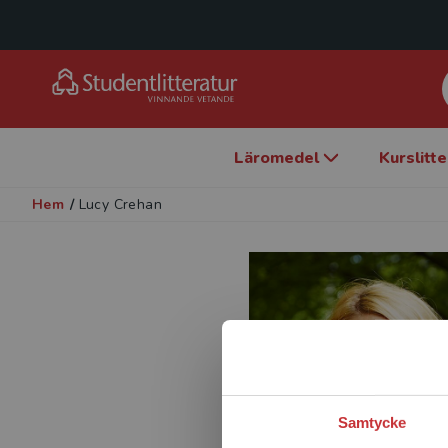
Läromedel
Kurslitt
Hem
/
Lucy Crehan
Samtycke