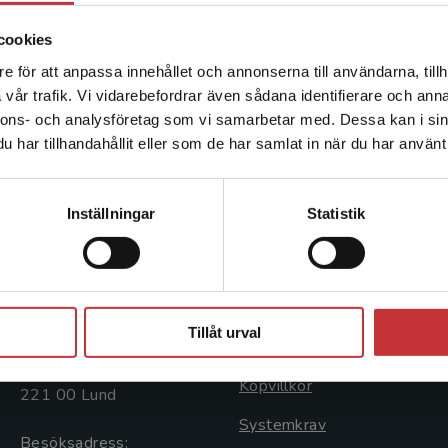
cookies
e för att anpassa innehållet och annonserna till användarna, tillh
Det verkar som att du besöker studentlitteratur.se via en
vår trafik. Vi vidarebefordrar även sådana identifierare och anna
enhet utanför Sverige. Vi erbjuder inte leveranser utanför
nnons- och analysföretag som vi samarbetar med. Dessa kan i sin
Sverige. För att kunna slutföra ett köp måste
har tillhandahållit eller som de har samlat in när du har använt 
leveransadressen vara i Sverige.
Läs mer
Kontakta kundservice
Inställningar
Statistik
Kontakta oss
Kundservice
Kontakta oss
Kontakta kundservice
Stäng
046-31 20 00
046-31 21 00
Tillåt urval
Postadress:
Frågor och svar
Box 141
Köpvillkor
221 00 Lund
Systemkrav
Besöksadress: