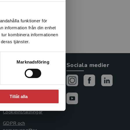
andahålla funktioner för
n information från din enhet
 tur kombinera informationen
deras tjänster.
Marknadsföring
Allmänna länkar
Sociala medier
Om oss
Avtal och rättigheter
Tillåt alla
Cookies
Cookieinställningar
GDPR och