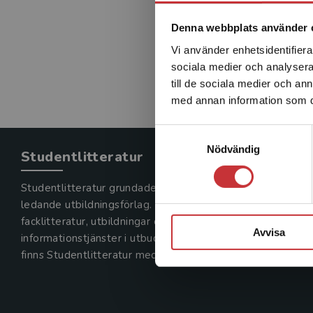
Denna webbplats använder 
Vi använder enhetsidentifierar
sociala medier och analysera 
till de sociala medier och a
med annan information som du 
Samtyckesval
Nödvändig
Studentlitteratur
Studentlitteratur grundades 1963 och är idag Sveriges
ledande utbildningsförlag. Med läromedel, kurslitteratur,
facklitteratur, utbildningar och digitala
Avvisa
informationstjänster i utbudet,
finns Studentlitteratur med längs hela kunskapsresan.