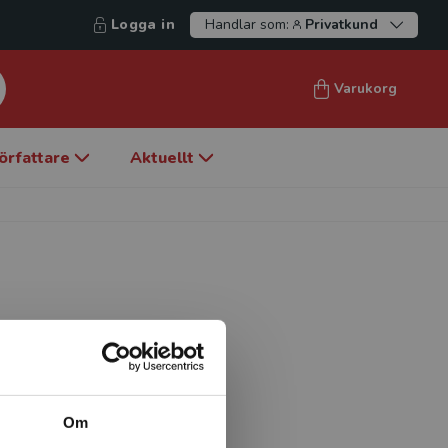
Logga in
Handlar som:
Privatkund
Varukorg
örfattare
Aktuellt
tenskap och psykologi,
nternationellt om sin
eringar om
rt ett antal studiebesök i
Om
leverlands på svenska.