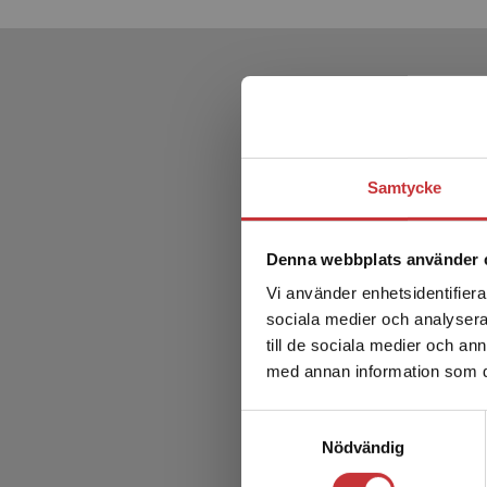
Samtycke
Denna webbplats använder 
Vi använder enhetsidentifierar
sociala medier och analysera 
till de sociala medier och a
med annan information som du 
Samtyckesval
Nödvändig