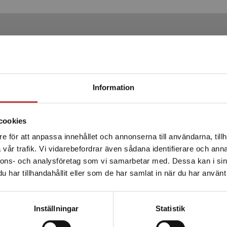
Produkter
Begränsad fraktregion
Information
cookies
e för att anpassa innehållet och annonserna till användarna, tillh
Det verkar som att du besöker studentlitteratur.se via en
vår trafik. Vi vidarebefordrar även sådana identifierare och anna
enhet utanför Sverige. Vi erbjuder inte leveranser utanför
nnons- och analysföretag som vi samarbetar med. Dessa kan i sin
Sverige. För att kunna slutföra ett köp måste
Kielhofners Model of Human
har tillhandahållit eller som de har samlat in när du har använt 
leveransadressen vara i Sverige.
Läs mer
Occupation
Kontakta kundservice
Inställningar
Statistik
Taylor, Renée R (red.)