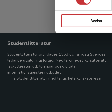
Avvisa
Studentlitteratur
Studentlitteratur grundades 1963 och är idag Sveriges
ledande utbildningsförlag. Med läromedel, kurslitteratur,
facklitteratur, utbildningar och digitala
informationstjänster i utbudet,
finns Studentlitteratur med längs hela kunskapsresan.