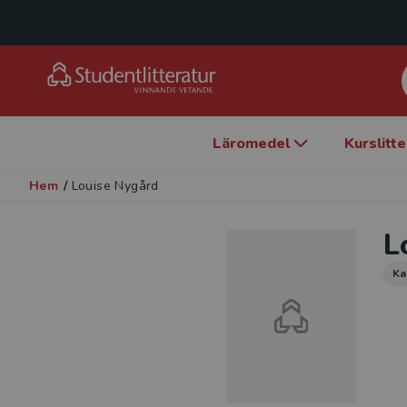
Läromedel
Kurslitt
Hem
/
Louise Nygård
L
Ka