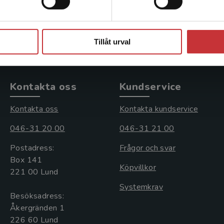
731 kr
inkl. moms
Exkl. moms: 690 kr
Stäng
Tillåt urval
Kontakta oss
Kundservice
Kontakta oss
Kontakta kundservice
046-31 20 00
046-31 21 00
Postadress:
Frågor och svar
Box 141
Köpvillkor
221 00 Lund
Systemkrav
Besöksadress:
Åkergränden 1