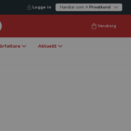
Logga in
Handlar som:
Privatkund
Varukorg
örfattare
Aktuellt