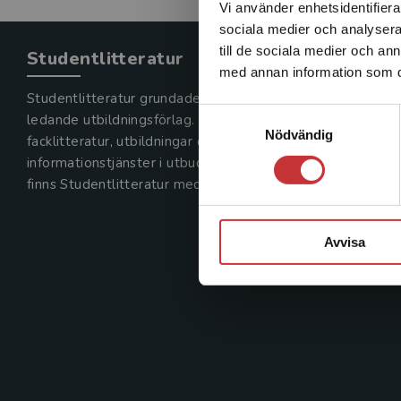
Vi använder enhetsidentifierar
sociala medier och analysera 
till de sociala medier och a
Studentlitteratur
med annan information som du 
Studentlitteratur grundades 1963 och är idag Sveriges
Samtyckesval
ledande utbildningsförlag. Med läromedel, kurslitteratur,
Nödvändig
facklitteratur, utbildningar och digitala
informationstjänster i utbudet,
finns Studentlitteratur med längs hela kunskapsresan.
Avvisa