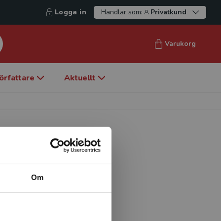
Logga in
Handlar som:
Privatkund
Varukorg
örfattare
Aktuellt
Om