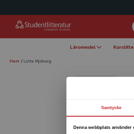
Läromedel
Kurslitt
Hem
/
Lotte Mjöberg
L
Fö
Samtycke
Denna webbplats använder 