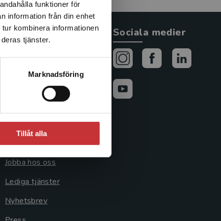
andahålla funktioner för
n information från din enhet
 tur kombinera informationen
Allmänna länkar
Sociala medier
deras tjänster.
Om oss
Avtal och rättigheter
Marknadsföring
Cookies
Cookieinställningar
GDPR och
Tillåt alla
personuppgifter
Jobba hos oss
Lediga tjänster
Nyhetsbrev
Press