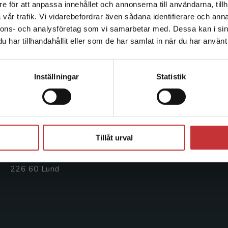
e för att anpassa innehållet och annonserna till användarna, tillh
Det verkar som att du besöker studentlitteratur.se via en
vår trafik. Vi vidarebefordrar även sådana identifierare och anna
enhet utanför Sverige. Vi erbjuder inte leveranser utanför
nnons- och analysföretag som vi samarbetar med. Dessa kan i sin
Sverige. För att kunna slutföra ett köp måste
Kontakta oss
Kundservice
har tillhandahållit eller som de har samlat in när du har använt 
leveransadressen vara i Sverige.
Läs mer
Kontakta oss
Kontakta kundservice
Kontakta kundservice
046-31 20 00
046-31 21 00
Inställningar
Statistik
Postadress:
Frågor och svar
Box 141
Köpvillkor
221 00 Lund
Stäng
Systemkrav
Tillåt urval
Besöksadress:
Åkergränden 1