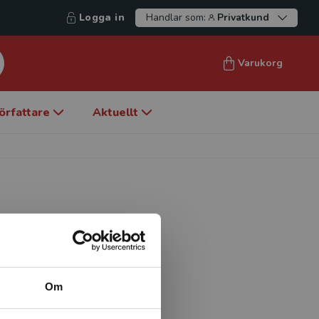
Logga in
Handlar som:
Privatkund
Varukorg
örfattare
Aktuellt
ska institutionen,
Om