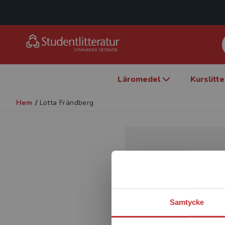
Läromedel
Kurslitt
Hem
/
Lotta Frändberg
Samtycke