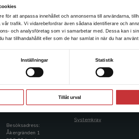
cookies
e för att anpassa innehållet och annonserna till användarna, tillh
Det verkar som att du besöker studentlitteratur.se via en
vår trafik. Vi vidarebefordrar även sådana identifierare och anna
enhet utanför Sverige. Vi erbjuder inte leveranser utanför
nnons- och analysföretag som vi samarbetar med. Dessa kan i sin
Sverige. För att kunna slutföra ett köp måste
har tillhandahållit eller som de har samlat in när du har använt 
leveransadressen vara i Sverige.
Läs mer
Kontakta kundservice
Kontakta oss
Kundservice
Inställningar
Statistik
Kontakta oss
Kontakta kundservice
046-31 20 00
046-31 21 00
Stäng
Postadress:
Frågor och svar
Tillåt urval
Box 141
Köpvillkor
221 00 Lund
Systemkrav
Besöksadress:
Åkergränden 1