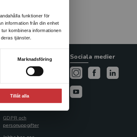
andahålla funktioner för
n information från din enhet
 tur kombinera informationen
deras tjänster.
Allmänna länkar
Sociala medier
Marknadsföring
Om oss
Avtal och rättigheter
Cookies
Tillåt alla
Cookieinställningar
GDPR och
personuppgifter