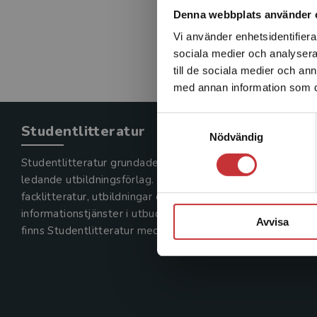
Denna webbplats använder 
Vi använder enhetsidentifierar
sociala medier och analysera 
till de sociala medier och a
med annan information som du 
Samtyckesval
Studentlitteratur
Nödvändig
Studentlitteratur grundades 1963 och är idag Sveriges
ledande utbildningsförlag. Med läromedel, kurslitteratur,
facklitteratur, utbildningar och digitala
informationstjänster i utbudet,
Avvisa
finns Studentlitteratur med längs hela kunskapsresan.