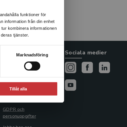
andahålla funktioner för
n information från din enhet
 tur kombinera informationen
deras tjänster.
Allmänna länkar
Sociala medier
Marknadsföring
Om oss
Avtal och rättigheter
Cookies
Tillåt alla
Cookieinställningar
GDPR och
personuppgifter