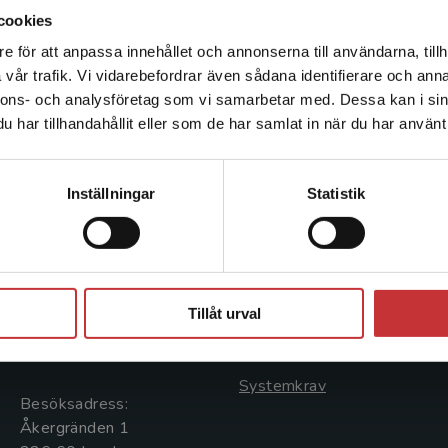
cookies
e för att anpassa innehållet och annonserna till användarna, tillh
Det verkar som att du besöker studentlitteratur.se via en
vår trafik. Vi vidarebefordrar även sådana identifierare och anna
enhet utanför Sverige. Vi erbjuder inte leveranser utanför
nnons- och analysföretag som vi samarbetar med. Dessa kan i sin
Sverige. För att kunna slutföra ett köp måste
har tillhandahållit eller som de har samlat in när du har använt 
leveransadressen vara i Sverige.
Läs mer
Kontakta kundservice
Kontakta oss
Kundservice
Inställningar
Statistik
Kontakta oss
Kontakta kundservice
046-31 20 00
046-31 21 00
Stäng
Postadress:
Frågor och svar
Tillåt urval
Box 141
Köpvillkor
221 00 Lund
Systemkrav
Besöksadress:
Åkergränden 1