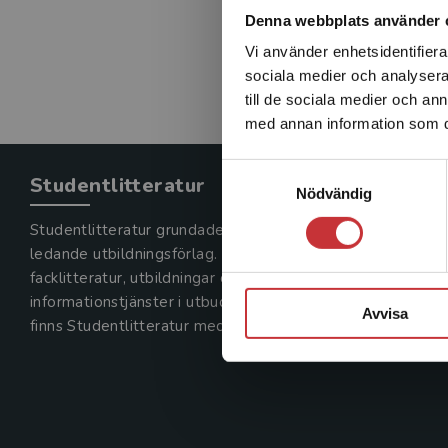
Denna webbplats använder 
Vi använder enhetsidentifierar
sociala medier och analysera 
till de sociala medier och a
med annan information som du 
Samtyckesval
Studentlitteratur
Nödvändig
Studentlitteratur grundades 1963 och är idag Sveriges
ledande utbildningsförlag. Med läromedel, kurslitteratur,
facklitteratur, utbildningar och digitala
informationstjänster i utbudet,
Avvisa
finns Studentlitteratur med längs hela kunskapsresan.