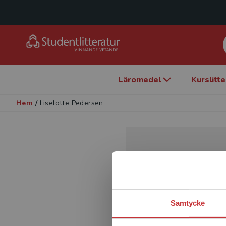
Läromedel
Kurslitt
Hem
/
Liselotte Pedersen
Samtycke