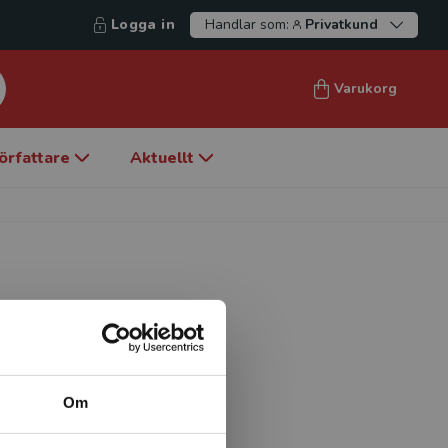
Logga in
Handlar som:
Privatkund
Varukorg
örfattare
Aktuellt
psykolog och senior­forskare
ets­psykiatri, Region
, Københavns Universitet.
Om