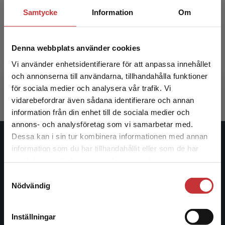
Samtycke
Information
Om
Från kollega till chef
Denna webbplats använder cookies
Kristensen, L - Thalund, A-M
Vi använder enhetsidentifierare för att anpassa innehållet
404 kr
inkl. moms
och annonserna till användarna, tillhandahålla funktioner
Exkl. moms: 381 kr
för sociala medier och analysera vår trafik. Vi
Begränsad fraktregion
vidarebefordrar även sådana identifierare och annan
information från din enhet till de sociala medier och
annons- och analysföretag som vi samarbetar med.
Dessa kan i sin tur kombinera informationen med annan
Studentlitteratur
information som du har tillhandahållit eller som de har
Det verkar som att du besöker
samlat in när du har använt deras tjänster.
studentlitteratur.se via en enhet utanför Sverige.
Studentlitteratur grundades 1963 och är idag Sveriges
Samtyckesval
Vi erbjuder inte leveranser utanför Sverige. För
ledande utbildningsförlag. Med läromedel, kurslitteratur,
Nödvändig
att kunna slutföra ett köp måste
facklitteratur, utbildningar och digitala
leveransadressen vara i Sverige.
Läs mer
informationstjänster i utbudet, finns Studentlitteratur med
Inställningar
längs hela kunskapsresan.