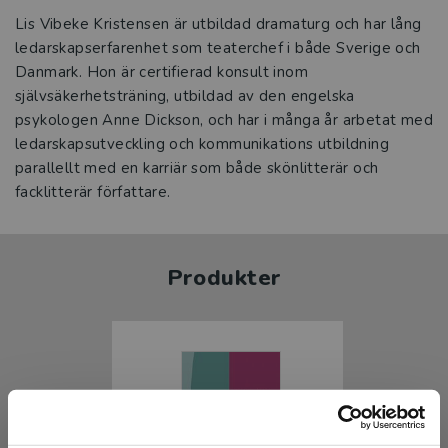
Lis Vibeke Kristensen är utbildad dramaturg och har lång
ledarskapserfarenhet som teaterchef i både Sverige och
Danmark. Hon är certifierad konsult inom
självsäkerhetsträning, utbildad av den engelska
psykologen Anne Dickson, och har i många år arbetat med
ledarskapsutveckling och kommunikations utbildning
parallellt med en karriär som både skönlitterär och
facklitterär författare.
Produkter