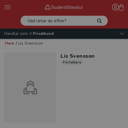
Handlar som:
Privatkund
Hem
/
Lis Svensson
Lis Svensson
Författare