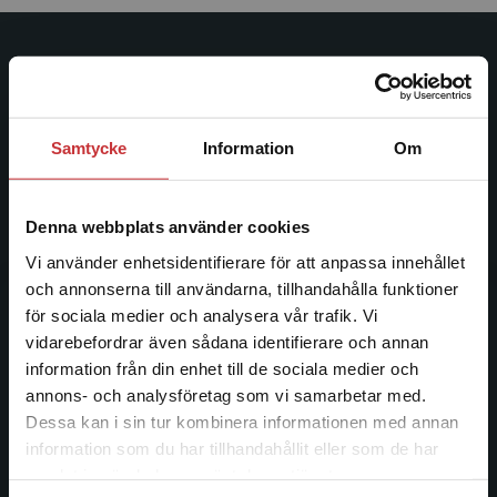
Studentlitteratur
Studentlitteratur grundades 1963 och är idag Sveriges
ledande utbildningsförlag. Med läromedel, kurslitteratur,
Samtycke
Information
Om
facklitteratur, utbildningar och digitala
informationstjänster i utbudet, finns Studentlitteratur med
längs hela kunskapsresan.
Denna webbplats använder cookies
Vi använder enhetsidentifierare för att anpassa innehållet
Kontakta oss
och annonserna till användarna, tillhandahålla funktioner
för sociala medier och analysera vår trafik. Vi
Begränsad fraktregion
Kontakta oss
vidarebefordrar även sådana identifierare och annan
information från din enhet till de sociala medier och
046-31 20 00
annons- och analysföretag som vi samarbetar med.
Dessa kan i sin tur kombinera informationen med annan
Postadress:
information som du har tillhandahållit eller som de har
Box 141
Det verkar som att du besöker
samlat in när du har använt deras tjänster.
221 00 Lund
studentlitteratur.se via en enhet utanför Sverige.