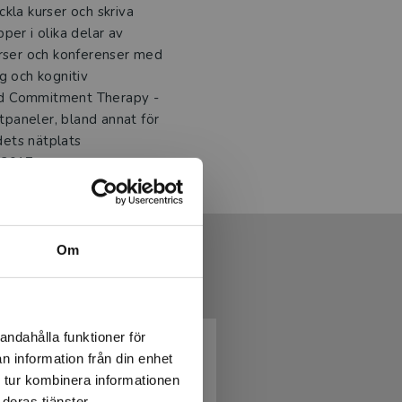
kla kurser och skriva
per i olika delar av
urser och konferenser med
g och kognitiv
nd Commitment Therapy -
paneler, bland annat för
ets nätplats
 2017.
Om
andahålla funktioner för
n information från din enhet
 tur kombinera informationen
deras tjänster.