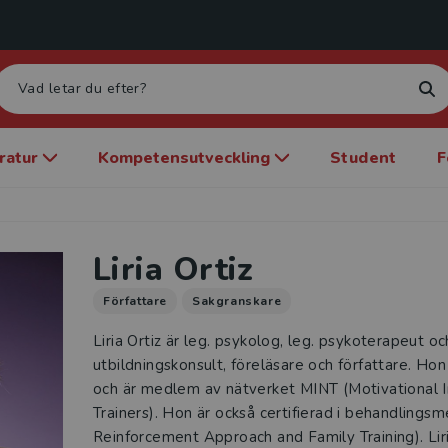
eratur
Kompetensutveckling
Student
F
Liria Ortiz
Författare
Sakgranskare
Liria Ortiz är leg. psykolog, leg. psykoterapeut o
utbildningskonsult, föreläsare och författare. Hon
och är medlem av nätverket MINT (Motivational 
Trainers). Hon är också certifierad i behandlin
Reinforcement Approach and Family Training). Liri