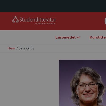
Läromedel
Kurslitt
Hem
/
Liria Ortiz