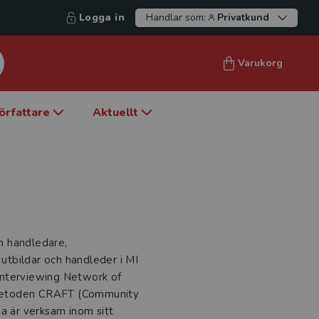
Logga in
Handlar som:
Privatkund
Varukorg
örfattare
Aktuellt
ch handledare,
 utbildar och handleder i MI
Interviewing Network of
gsmetoden CRAFT (Community
a är verksam inom sitt