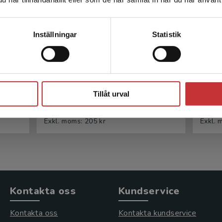
leveransadressen vara i Sverige.
Läs mer
Kontakta kundservice
Inställningar
Statistik
från
Återfallsprevention utifrån
Mo
KBT och MI
Stäng
Tillåt urval
Ortiz, L - Wirbing, P
Ortiz,
217 kr
inkl. moms
352 k
Exkl. moms: 205 kr
Exkl. 
Kontakta oss
Kundservice
Kontakta oss
Kontakta kundservice