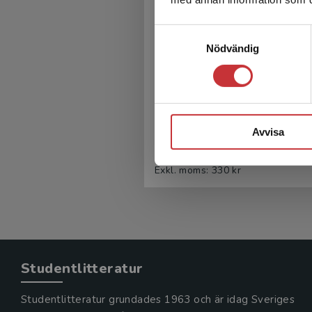
Samtyckesval
Nödvändig
Återfallsprevention uti
KBT och MI
Avvisa
Ortiz, L - Wirbing, P
350 kr
inkl. moms
Exkl. moms: 330 kr
Studentlitteratur
Studentlitteratur grundades 1963 och är idag Sveriges