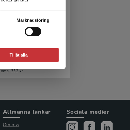
Marknadsföring
tiverande samtal med
grupper
Tillåt alla
 L - Ödman Fäldt, K
r
inkl. moms
moms: 332 kr
Allmänna länkar
Sociala medier
Om oss