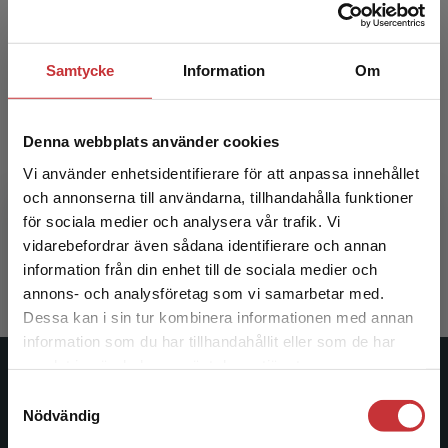
Samtycke
Information
Om
Denna webbplats använder cookies
Mångfald i tidiga åldrar
Vi använder enhetsidentifierare för att anpassa innehållet
och annonserna till användarna, tillhandahålla funktioner
Farrell , A - Pramling, I (red.)
för sociala medier och analysera vår trafik. Vi
Begränsad fraktregion
vidarebefordrar även sådana identifierare och annan
315 kr
inkl. moms
Exkl. moms: 297 kr
information från din enhet till de sociala medier och
annons- och analysföretag som vi samarbetar med.
Dessa kan i sin tur kombinera informationen med annan
information som du har tillhandahållit eller som de har
Det verkar som att du besöker
samlat in när du har använt deras tjänster.
studentlitteratur.se via en enhet utanför Sverige.
Studentlitteratur
Samtyckesval
Vi erbjuder inte leveranser utanför Sverige. För
Nödvändig
att kunna slutföra ett köp måste
Studentlitteratur grundades 1963 och är idag Sveriges