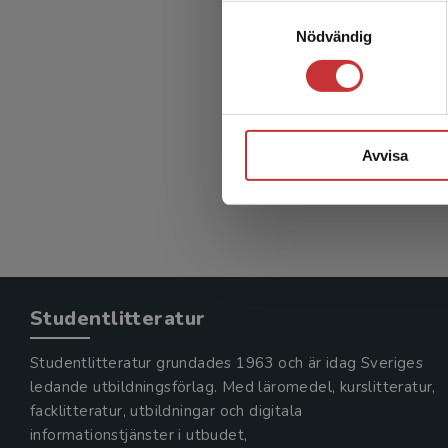
L
Samtyckesval
Nödvändig
mellan
Digit
Lidgren, 
582 kr
in
Avvisa
Exkl. mom
Studentlitteratur
Studentlitteratur grundades 1963 och är idag Sveriges
ledande utbildningsförlag. Med läromedel, kurslitteratur,
facklitteratur, utbildningar och digitala
informationstjänster i utbudet,