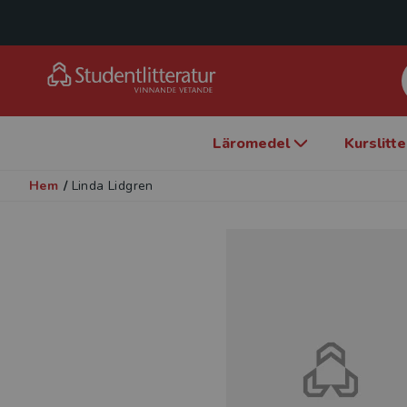
Läromedel
Kurslitt
Hem
/
Linda Lidgren