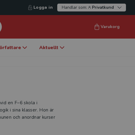
Logga in
Handlar som:
Privatkund
Varukorg
örfattare
Aktuellt
vid en F–6 skola i
ik i sina klasser. Hon är
munen och anordnar kurser