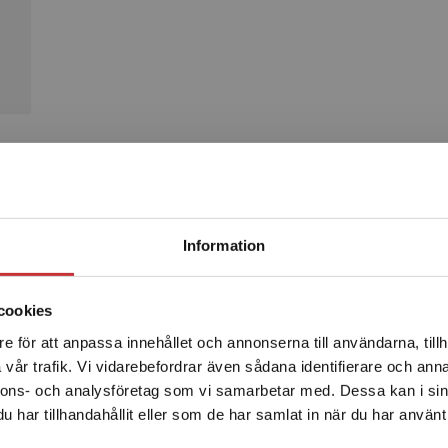
Produkter
Begränsad fraktregion
Information
cookies
e för att anpassa innehållet och annonserna till användarna, tillh
Det verkar som att du besöker studentlitteratur.se via en
vår trafik. Vi vidarebefordrar även sådana identifierare och anna
enhet utanför Sverige. Vi erbjuder inte leveranser utanför
nnons- och analysföretag som vi samarbetar med. Dessa kan i sin
Sverige. För att kunna slutföra ett köp måste
har tillhandahållit eller som de har samlat in när du har använt 
leveransadressen vara i Sverige.
Läs mer