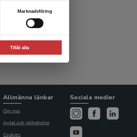
stadiet
Marknadsföring
ital
mån
Tillåt alla
Allmänna länkar
Sociala medier
Om oss
Avtal och rättigheter
Cookies