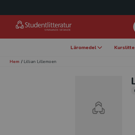
Läromedel
Kurslitt
Hem
/
Lillian Lillemoen