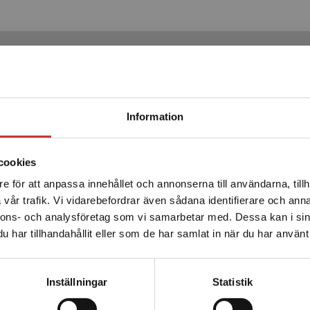
Produkter
Begränsad fraktregion
Information
cookies
e för att anpassa innehållet och annonserna till användarna, tillh
Det verkar som att du besöker studentlitteratur.se via en
vår trafik. Vi vidarebefordrar även sådana identifierare och anna
enhet utanför Sverige. Vi erbjuder inte leveranser utanför
nnons- och analysföretag som vi samarbetar med. Dessa kan i sin
Sverige. För att kunna slutföra ett köp måste
har tillhandahållit eller som de har samlat in när du har använt 
leveransadressen vara i Sverige.
Läs mer
Etik i psykiatrisk vård
Kontakta kundservice
Inställningar
Statistik
Pedersen, R - Nortvedt, P (red.)