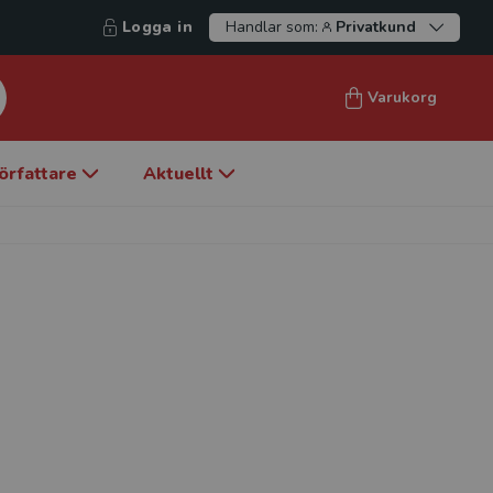
Logga in
Handlar som:
Privatkund
Varukorg
örfattare
Aktuellt