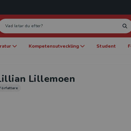
eratur
Kompetensutveckling
Student
F
Lillian Lillemoen
Författare