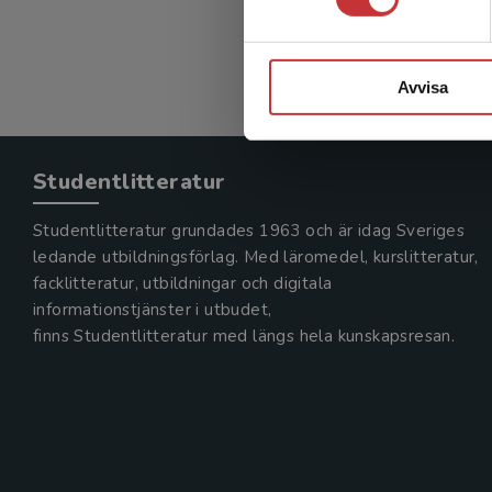
Avvisa
Studentlitteratur
Studentlitteratur grundades 1963 och är idag Sveriges
ledande utbildningsförlag. Med läromedel, kurslitteratur,
facklitteratur, utbildningar och digitala
informationstjänster i utbudet,
finns Studentlitteratur med längs hela kunskapsresan.