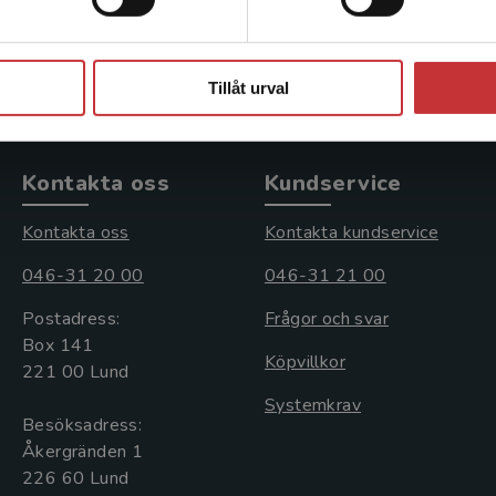
377 kr
inkl. moms
Exkl. moms: 356 kr
Stäng
Tillåt urval
Kontakta oss
Kundservice
Kontakta oss
Kontakta kundservice
046-31 20 00
046-31 21 00
Postadress:
Frågor och svar
Box 141
Köpvillkor
221 00 Lund
Systemkrav
Besöksadress:
Åkergränden 1