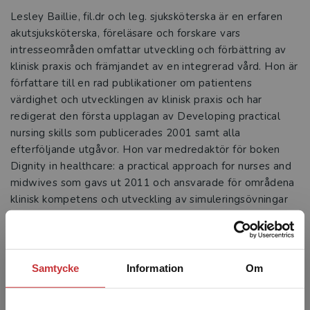
Lesley Baillie, fil.dr och leg. sjuksköterska är en erfaren
akutsjuksköterska, föreläsare och forskare vars
intresseområden omfattar utveckling och förbättring av
klinisk praxis och främjandet av en integrerad vård. Hon är
författare till en rad publikationer om patientens
värdighet och utvecklingen av klinisk praxis och har
redigerat den första upplagan av Developing practical
nursing skills som publicerades 2001 samt alla
efterföljande utgåvor. Hon var medredaktör för boken
Dignity in healthcare: a practical approach for nurses and
midwives som gavs ut 2011 och ansvarade för områdena
klinisk kompetens och utveckling av simuleringsövningar
vid London South Bank university mellan åren 2006 och
2010. Åren 2010-2012 var hon verksam i ett projekt vid
University of Bedfordshire om främjandet av värdighet
och kompetens i vården. 2012 utnämndes Lesley till
Samtycke
Information
Om
ordförande för området klinisk omvårdnad i
organisationen Florence Nightingale foundation år 2012