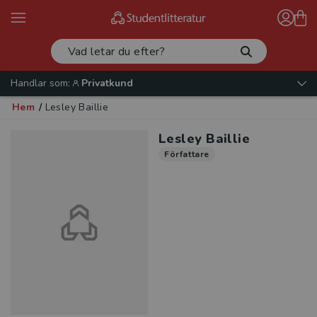
Handlar som:
Privatkund
Hem
/
Lesley Baillie
Lesley Baillie
Författare