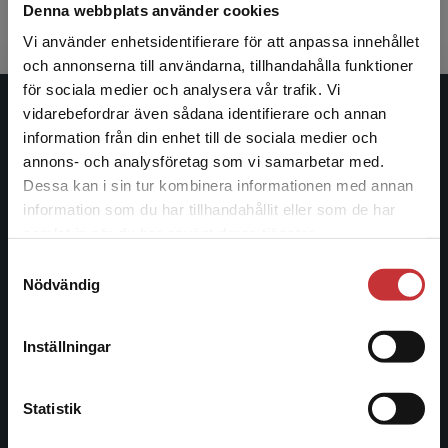
av London South Bank university, University College
Denna webbplats använder cookies
London hospitals och Florence Nightingale foundation.
Vi använder enhetsidentifierare för att anpassa innehållet
och annonserna till användarna, tillhandahålla funktioner
för sociala medier och analysera vår trafik. Vi
Begränsad fraktregion
vidarebefordrar även sådana identifierare och annan
Studentlitteratur
information från din enhet till de sociala medier och
annons- och analysföretag som vi samarbetar med.
Studentlitteratur grundades 1963 och är idag Sveriges
Dessa kan i sin tur kombinera informationen med annan
ledande utbildningsförlag. Med läromedel, kurslitteratur,
information som du har tillhandahållit eller som de har
facklitteratur, utbildningar och digitala
Det verkar som att du besöker
samlat in när du har använt deras tjänster.
informationstjänster i utbudet, finns Studentlitteratur med
studentlitteratur.se via en enhet utanför Sverige.
Samtyckesval
längs hela kunskapsresan.
Vi erbjuder inte leveranser utanför Sverige. För
Nödvändig
att kunna slutföra ett köp måste
leveransadressen vara i Sverige.
Läs mer
Kontakta oss
Inställningar
Kontakta kundservice
Kontakta oss
046-31 20 00
Statistik
Postadress: