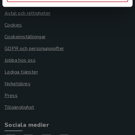
Om oss
Avtal och rättigheter
Cookies
Cookieinställningar
GDPR och personuppgifter
Jobba hos oss
Lediga tjänster
Nyhetsbrev
Press
Tillgänglighet
Sociala medier