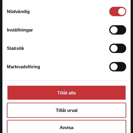
221 00 Lund
Samtyckesval
Vi erbjuder inte leveranser utanför Sverige. För
Nödvändig
Besöksadress:
att kunna slutföra ett köp måste
Åkergränden 1
leveransadressen vara i Sverige.
Läs mer
Inställningar
Kontakta kundservice
Kundservice
Statistik
Kontakta kundservice
Marknadsföring
Stäng
046-31 21 00
Frågor och svar
Köpvillkor
Tillåt alla
Systemkrav
Tillåt urval
Allmänna länkar
Avvisa