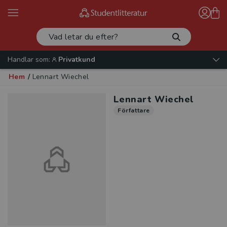
Handlar som:
Privatkund
Hem
/
Lennart Wiechel
Lennart Wiechel
Författare