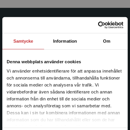
Studentlitteratur
Studentlitteratur grundades 1963 och är idag Sveriges
Samtycke
Information
Om
ledande utbildningsförlag. Med läromedel, kurslitteratur,
facklitteratur, utbildningar och digitala
informationstjänster i utbudet, finns Studentlitteratur med
Denna webbplats använder cookies
längs hela kunskapsresan.
Vi använder enhetsidentifierare för att anpassa innehållet
och annonserna till användarna, tillhandahålla funktioner
Kontakta oss
för sociala medier och analysera vår trafik. Vi
Begränsad fraktregion
vidarebefordrar även sådana identifierare och annan
Kontakta oss
information från din enhet till de sociala medier och
046-31 20 00
annons- och analysföretag som vi samarbetar med.
Dessa kan i sin tur kombinera informationen med annan
Postadress:
information som du har tillhandahållit eller som de har
Box 141
Det verkar som att du besöker
samlat in när du har använt deras tjänster.
studentlitteratur.se via en enhet utanför Sverige.