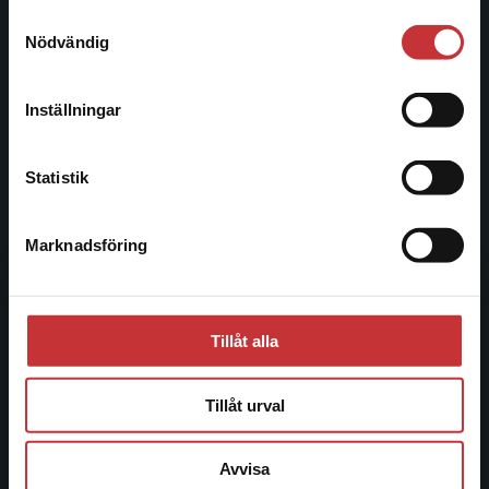
221 00 Lund
Samtyckesval
Vi erbjuder inte leveranser utanför Sverige. För
Nödvändig
Besöksadress:
att kunna slutföra ett köp måste
Åkergränden 1
leveransadressen vara i Sverige.
Läs mer
Inställningar
Kontakta kundservice
Kundservice
Statistik
Kontakta kundservice
Marknadsföring
Stäng
046-31 21 00
Frågor och svar
Köpvillkor
Tillåt alla
Systemkrav
Tillåt urval
Allmänna länkar
Avvisa