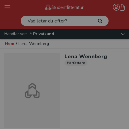
Handlar som:
Privatkund
Hem
/
Lena Wennberg
Lena Wennberg
Författare