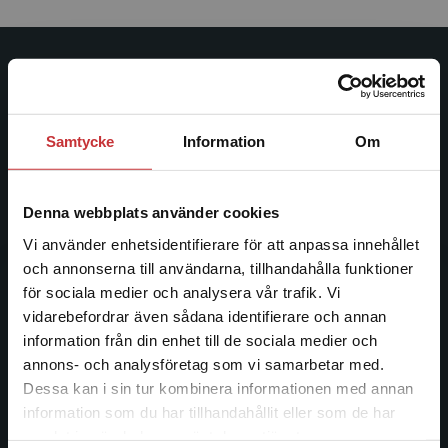
Studentlitteratur
Studentlitteratur grundades 1963 och är idag Sveriges
Samtycke
Information
Om
ledande utbildningsförlag. Med läromedel, kurslitteratur,
facklitteratur, utbildningar och digitala
informationstjänster i utbudet, finns Studentlitteratur med
Denna webbplats använder cookies
längs hela kunskapsresan.
Vi använder enhetsidentifierare för att anpassa innehållet
och annonserna till användarna, tillhandahålla funktioner
Kontakta oss
för sociala medier och analysera vår trafik. Vi
Begränsad fraktregion
vidarebefordrar även sådana identifierare och annan
Kontakta oss
information från din enhet till de sociala medier och
046-31 20 00
annons- och analysföretag som vi samarbetar med.
Dessa kan i sin tur kombinera informationen med annan
Postadress:
information som du har tillhandahållit eller som de har
Box 141
Det verkar som att du besöker
samlat in när du har använt deras tjänster.
studentlitteratur.se via en enhet utanför Sverige.