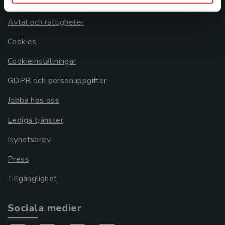
Om oss
Avtal och rättigheter
Cookies
Cookieinställningar
GDPR och personuppgifter
Jobba hos oss
Lediga tjänster
Nyhetsbrev
Press
Tillgänglighet
Sociala medier