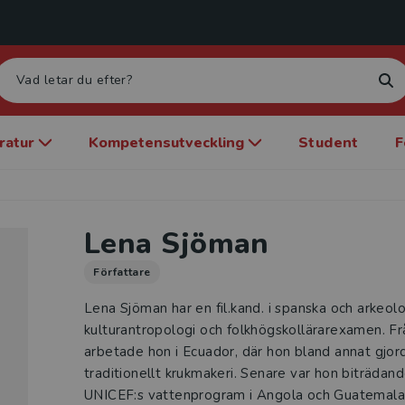
eratur
Kompetensutveckling
Student
F
Lena Sjöman
Författare
Lena Sjöman har en fil.kand. i spanska och arkeologi,
kulturantropologi och folkhögskollärarexamen. Fr
arbetade hon i Ecuador, där hon bland annat gjor
traditionellt krukmakeri. Senare var hon biträdand
UNICEF:s vattenprogram i Angola och Guatemal