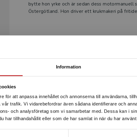
bytte hon yrke och är sedan dess motormanuell s
Östergötland. Hon driver ett krukmakeri på fritide
Begränsad fraktregion
Produkter
Information
cookies
e för att anpassa innehållet och annonserna till användarna, tillh
Det verkar som att du besöker studentlitteratur.se via en
vår trafik. Vi vidarebefordrar även sådana identifierare och anna
enhet utanför Sverige. Vi erbjuder inte leveranser utanför
nnons- och analysföretag som vi samarbetar med. Dessa kan i sin
Sverige. För att kunna slutföra ett köp måste
har tillhandahållit eller som de har samlat in när du har använt 
leveransadressen vara i Sverige.
Läs mer
Kontakta kundservice