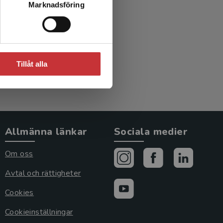
Marknadsföring
Tillåt alla
Allmänna länkar
Sociala medier
Om oss
Avtal och rättigheter
Cookies
Cookieinställningar