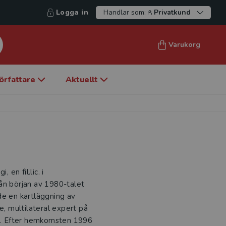
Logga in
Handlar som:
Privatkund
Varukorg
örfattare
Aktuellt
 en fil.lic. i
ån början av 1980-talet
de en kartläggning av
e, multilateral expert på
a. Efter hemkomsten 1996