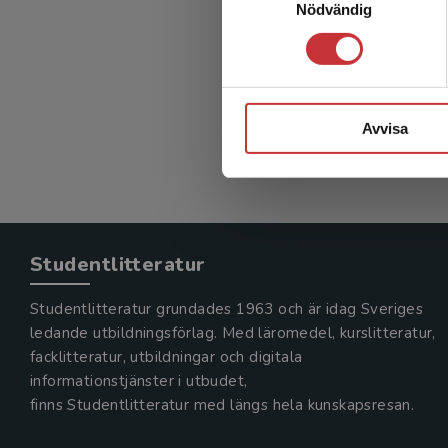
Nödvändig
Avvisa
Studentlitteratur
Studentlitteratur grundades 1963 och är idag Sveriges
ledande utbildningsförlag. Med läromedel, kurslitteratur,
facklitteratur, utbildningar och digitala
informationstjänster i utbudet,
finns Studentlitteratur med längs hela kunskapsresan.