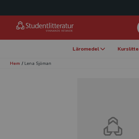
Läromedel
Kurslitt
Hem
/
Lena Sjöman