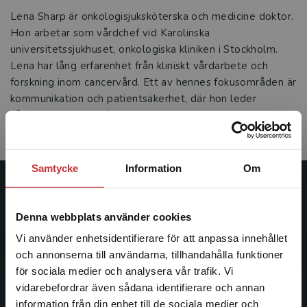
Lena Sharp är onkologisjuksköterska och medicine doktor.
Hon arbetar som vårdchef vid Karolinska
universitetssjukhuset, onkologiska kliniken i Stockholm.
Lena har lång erfarenhet från kliniskt vårdarbete och
forskning inom cancervård. Ett av hennes fokusområden är
kommunikation och patientsäkerhet, där hon leder
vårdutveckling och forskningsprojekt samt
utbildningsinsatser.
Samtycke
Information
Om
Studentlitteratur
Denna webbplats använder cookies
Studentlitteratur grundades 1963 och är idag Sveriges
Vi använder enhetsidentifierare för att anpassa innehållet
ledande utbildningsförlag. Med läromedel, kurslitteratur,
och annonserna till användarna, tillhandahålla funktioner
facklitteratur, utbildningar och digitala
för sociala medier och analysera vår trafik. Vi
informationstjänster i utbudet, finns Studentlitteratur med
Begränsad fraktregion
vidarebefordrar även sådana identifierare och annan
längs hela kunskapsresan.
information från din enhet till de sociala medier och