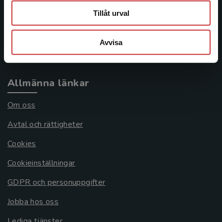
Tillåt urval
Frågor och svar
Köpvillkor
Avvisa
Systemkrav
Allmänna länkar
Om oss
Avtal och rättigheter
Cookies
Cookieinställningar
GDPR och personuppgifter
Jobba hos oss
Lediga tjänster