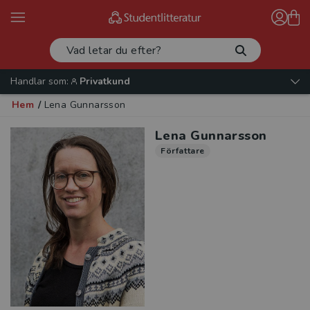
Handlar som:
Privatkund
Hem
/
Lena Gunnarsson
Lena Gunnarsson
Författare