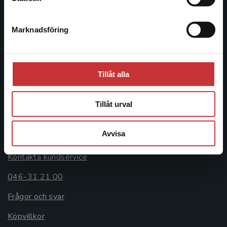
046-31 20 00
Marknadsföring
Stäng
Postadress:
Box 141
221 00 Lund
Tillåt alla
Besöksadress:
Åkergränden 1
Tillåt urval
Kundservice
Avvisa
Kontakta kundservice
046-31 21 00
Frågor och svar
Köpvillkor