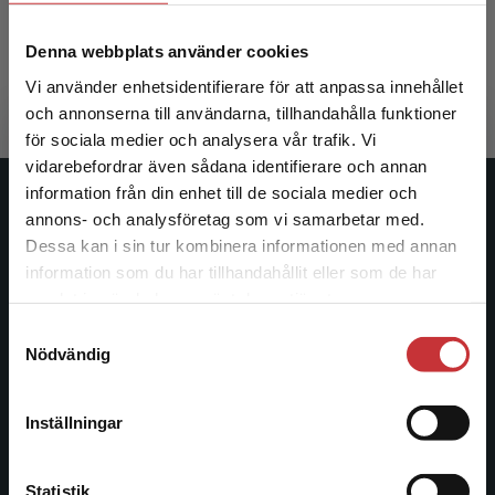
Gunnarsson, Lena
Denna webbplats använder cookies
356 kr
inkl. moms
Exkl. moms: 336 kr
Vi använder enhetsidentifierare för att anpassa innehållet
och annonserna till användarna, tillhandahålla funktioner
för sociala medier och analysera vår trafik. Vi
Begränsad fraktregion
vidarebefordrar även sådana identifierare och annan
information från din enhet till de sociala medier och
Studentlitteratur
annons- och analysföretag som vi samarbetar med.
Dessa kan i sin tur kombinera informationen med annan
Studentlitteratur grundades 1963 och är idag Sveriges
information som du har tillhandahållit eller som de har
Det verkar som att du besöker
ledande utbildningsförlag. Med läromedel, kurslitteratur,
samlat in när du har använt deras tjänster.
studentlitteratur.se via en enhet utanför Sverige.
facklitteratur, utbildningar och digitala
Samtyckesval
Vi erbjuder inte leveranser utanför Sverige. För
informationstjänster i utbudet, finns Studentlitteratur med
Nödvändig
att kunna slutföra ett köp måste
längs hela kunskapsresan.
leveransadressen vara i Sverige.
Läs mer
Inställningar
Kontakta oss
Kontakta kundservice
Kontakta oss
Statistik