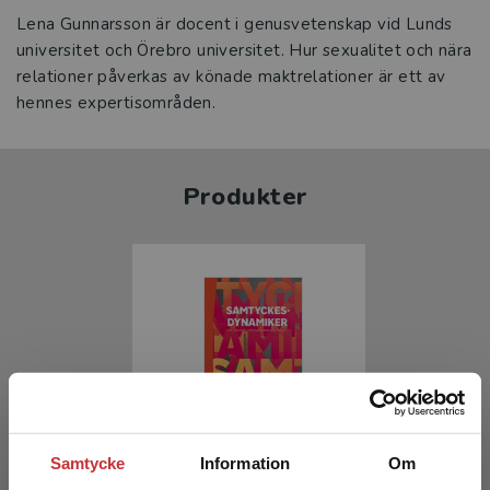
Lena Gunnarsson är docent i genusvetenskap vid Lunds
universitet och Örebro universitet. Hur sexualitet och nära
relationer påverkas av könade maktrelationer är ett av
hennes expertisområden.
Produkter
Samtyckesdynamiker
Samtycke
Information
Om