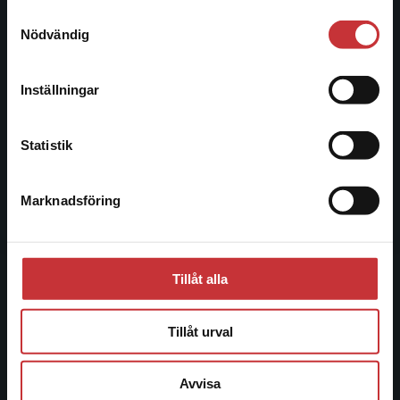
221 00 Lund
Samtyckesval
Vi erbjuder inte leveranser utanför Sverige. För
Nödvändig
Besöksadress:
att kunna slutföra ett köp måste
Åkergränden 1
leveransadressen vara i Sverige.
Läs mer
Inställningar
Kontakta kundservice
Kundservice
Statistik
Kontakta kundservice
Marknadsföring
Stäng
046-31 21 00
Frågor och svar
Köpvillkor
Tillåt alla
Systemkrav
Tillåt urval
Allmänna länkar
Avvisa