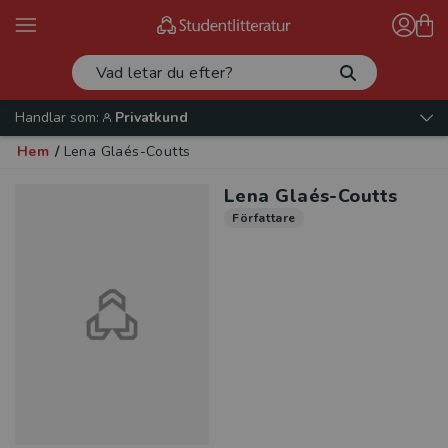
Handlar som:
Privatkund
Hem
/
Lena Glaés-Coutts
Lena Glaés-Coutts
Författare