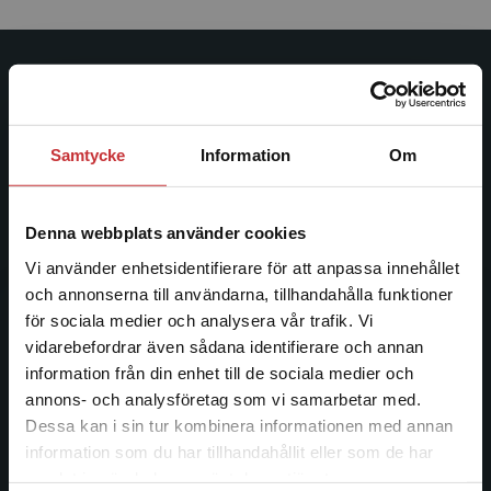
Studentlitteratur
Studentlitteratur grundades 1963 och är idag Sveriges
Samtycke
Information
Om
ledande utbildningsförlag. Med läromedel, kurslitteratur,
facklitteratur, utbildningar och digitala
informationstjänster i utbudet, finns Studentlitteratur med
Denna webbplats använder cookies
längs hela kunskapsresan.
Vi använder enhetsidentifierare för att anpassa innehållet
och annonserna till användarna, tillhandahålla funktioner
Kontakta oss
för sociala medier och analysera vår trafik. Vi
Begränsad fraktregion
vidarebefordrar även sådana identifierare och annan
Kontakta oss
information från din enhet till de sociala medier och
046-31 20 00
annons- och analysföretag som vi samarbetar med.
Dessa kan i sin tur kombinera informationen med annan
Postadress:
information som du har tillhandahållit eller som de har
Box 141
Det verkar som att du besöker
samlat in när du har använt deras tjänster.
studentlitteratur.se via en enhet utanför Sverige.