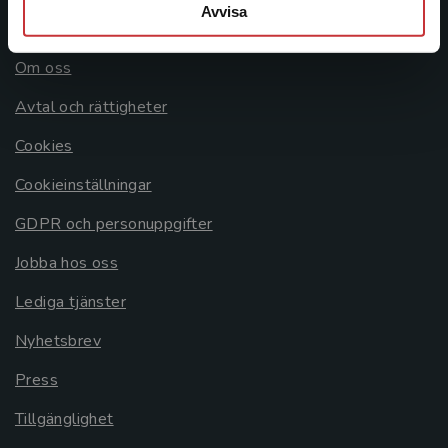
Avvisa
Allmänna länkar
Om oss
Avtal och rättigheter
Cookies
Cookieinställningar
GDPR och personuppgifter
Jobba hos oss
Lediga tjänster
Nyhetsbrev
Press
Tillgänglighet