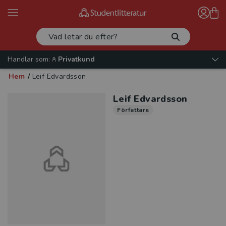
Handlar som:
Privatkund
Hem
/
Leif Edvardsson
Leif Edvardsson
Författare