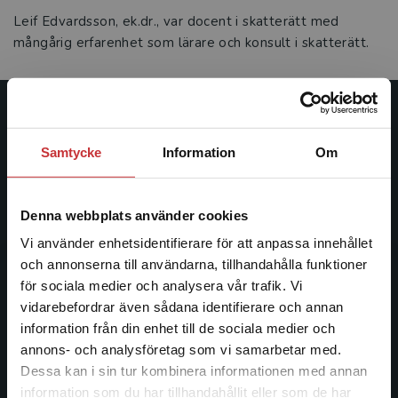
Leif Edvardsson, ek.dr., var docent i skatterätt med
mångårig erfarenhet som lärare och konsult i skatterätt.
Studentlitteratur
Samtycke
Information
Om
Studentlitteratur grundades 1963 och är idag Sveriges
ledande utbildningsförlag. Med läromedel, kurslitteratur,
facklitteratur, utbildningar och digitala
Denna webbplats använder cookies
informationstjänster i utbudet, finns Studentlitteratur med
Vi använder enhetsidentifierare för att anpassa innehållet
längs hela kunskapsresan.
och annonserna till användarna, tillhandahålla funktioner
för sociala medier och analysera vår trafik. Vi
Kontakta oss
Begränsad fraktregion
vidarebefordrar även sådana identifierare och annan
information från din enhet till de sociala medier och
Kontakta oss
annons- och analysföretag som vi samarbetar med.
Dessa kan i sin tur kombinera informationen med annan
046-31 20 00
information som du har tillhandahållit eller som de har