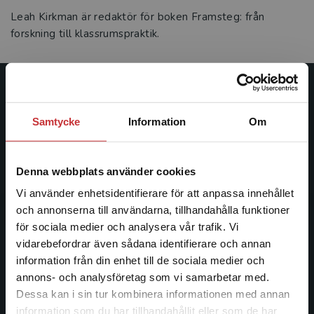
Leah Kirkman är redaktör för boken Framsteg: från
forskning till klassrumspraktik.
Studentlitteratur
Samtycke
Information
Om
Studentlitteratur grundades 1963 och är idag Sveriges
ledande utbildningsförlag. Med läromedel, kurslitteratur,
facklitteratur, utbildningar och digitala
Denna webbplats använder cookies
informationstjänster i utbudet, finns Studentlitteratur med
Vi använder enhetsidentifierare för att anpassa innehållet
längs hela kunskapsresan.
och annonserna till användarna, tillhandahålla funktioner
för sociala medier och analysera vår trafik. Vi
Kontakta oss
Begränsad fraktregion
vidarebefordrar även sådana identifierare och annan
information från din enhet till de sociala medier och
Kontakta oss
annons- och analysföretag som vi samarbetar med.
Dessa kan i sin tur kombinera informationen med annan
046-31 20 00
information som du har tillhandahållit eller som de har