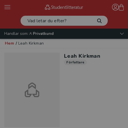
Handlar som:
Privatkund
Hem
/
Leah Kirkman
Leah Kirkman
Författare