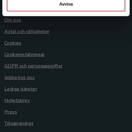
Avvisa
Allmänna länkar
Om oss
Avtal och rättigheter
Cookies
Cookieinställningar
GDPR och personuppgifter
Jobba hos oss
Lediga tjänster
Nyhetsbrev
Press
Tillgänglighet