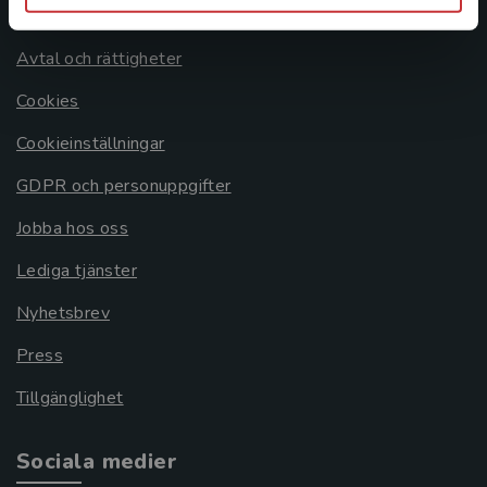
Om oss
Avtal och rättigheter
Cookies
Cookieinställningar
GDPR och personuppgifter
Jobba hos oss
Lediga tjänster
Nyhetsbrev
Press
Tillgänglighet
Sociala medier