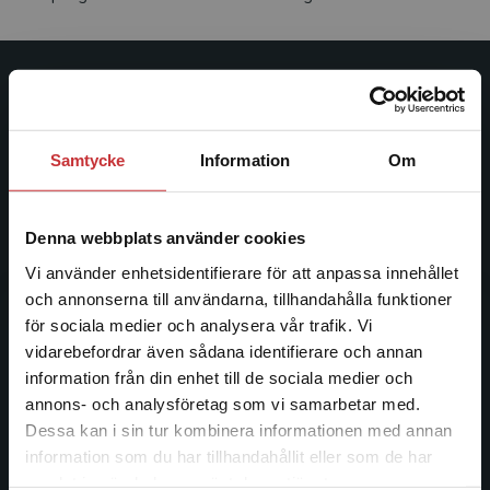
Studentlitteratur
Studentlitteratur grundades 1963 och är idag Sveriges
Samtycke
Information
Om
ledande utbildningsförlag. Med läromedel, kurslitteratur,
facklitteratur, utbildningar och digitala
informationstjänster i utbudet, finns Studentlitteratur med
Denna webbplats använder cookies
längs hela kunskapsresan.
Vi använder enhetsidentifierare för att anpassa innehållet
och annonserna till användarna, tillhandahålla funktioner
Kontakta oss
för sociala medier och analysera vår trafik. Vi
Begränsad fraktregion
vidarebefordrar även sådana identifierare och annan
Kontakta oss
information från din enhet till de sociala medier och
046-31 20 00
annons- och analysföretag som vi samarbetar med.
Dessa kan i sin tur kombinera informationen med annan
Postadress:
information som du har tillhandahållit eller som de har
Det verkar som att du besöker
Box 141
samlat in när du har använt deras tjänster.