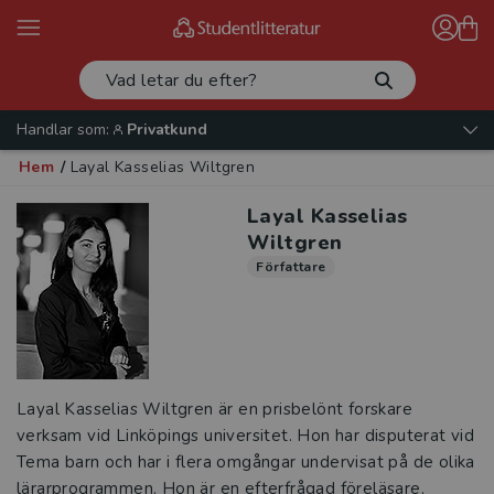
Handlar som:
Privatkund
Hem
/
Layal Kasselias Wiltgren
Layal Kasselias
Wiltgren
Författare
Layal Kasselias Wiltgren är en prisbelönt fors­kare
verksam vid Linköpings universitet. Hon har disputerat vid
Tema barn och har i flera omgångar undervisat på de olika
lärarprogrammen. Hon är en efterfrågad föreläsare.