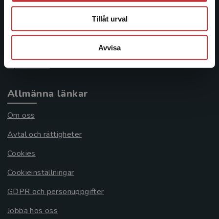
046-31 21 00
Tillåt urval
Frågor och svar
Köpvillkor
Avvisa
Systemkrav
Allmänna länkar
Om oss
Avtal och rättigheter
Cookies
Cookieinställningar
GDPR och personuppgifter
Jobba hos oss