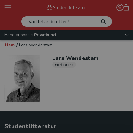
Handlar som:
Privatkund
Hem
/
Lars Wendestam
Lars Wendestam
Författare
Studentlitteratur