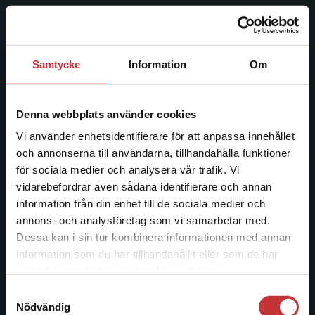
Studentlitteratur grundades 1963 och är idag Sveriges
ledande utbildningsförlag. Med läromedel, kurslitteratur,
facklitteratur, utbildningar och digitala
Samtycke
Information
Om
informationstjänster i utbudet, finns Studentlitteratur med
längs hela kunskapsresan.
Denna webbplats använder cookies
Kontakta oss
Vi använder enhetsidentifierare för att anpassa innehållet
och annonserna till användarna, tillhandahålla funktioner
Kontakta oss
för sociala medier och analysera vår trafik. Vi
046-31 20 00
Begränsad fraktregion
vidarebefordrar även sådana identifierare och annan
information från din enhet till de sociala medier och
Postadress:
annons- och analysföretag som vi samarbetar med.
Box 141
Dessa kan i sin tur kombinera informationen med annan
221 00 Lund
information som du har tillhandahållit eller som de har
Det verkar som att du besöker
samlat in när du har använt deras tjänster.
Besöksadress:
studentlitteratur.se via en enhet utanför Sverige.
Samtyckesval
Åkergränden 1
Vi erbjuder inte leveranser utanför Sverige. För
Nödvändig
att kunna slutföra ett köp måste