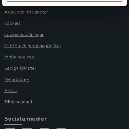
Om oss
Avtal och rättigheter
Cookies
Cookieinställningar
GDPR och personuppgifter
Jobba hos oss
Lediga tjänster
Nyhetsbrev
Press
Tillgänglighet
Sociala medier