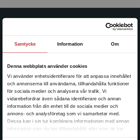
Studentlitteratur
Studentlitteratur grundades 1963 och är idag Sveriges
Samtycke
Information
Om
ledande utbildningsförlag. Med läromedel, kurslitteratur,
facklitteratur, utbildningar och digitala
informationstjänster i utbudet, finns Studentlitteratur med
Denna webbplats använder cookies
längs hela kunskapsresan.
Vi använder enhetsidentifierare för att anpassa innehållet
och annonserna till användarna, tillhandahålla funktioner
Kontakta oss
för sociala medier och analysera vår trafik. Vi
Begränsad fraktregion
vidarebefordrar även sådana identifierare och annan
Kontakta oss
information från din enhet till de sociala medier och
046-31 20 00
annons- och analysföretag som vi samarbetar med.
Dessa kan i sin tur kombinera informationen med annan
Postadress:
information som du har tillhandahållit eller som de har
Box 141
Det verkar som att du besöker
samlat in när du har använt deras tjänster.
221 00 Lund
studentlitteratur.se via en enhet utanför Sverige.