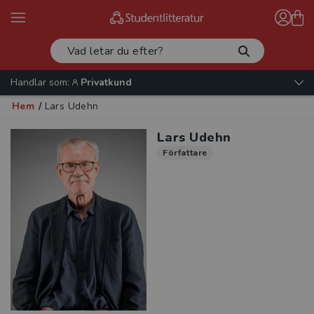
Handlar som:
Privatkund
Hem
/
Lars Udehn
Lars Udehn
Författare