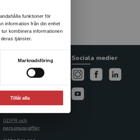
andahålla funktioner för
n information från din enhet
 tur kombinera informationen
deras tjänster.
Allmänna länkar
Sociala medier
Marknadsföring
Om oss
Avtal och rättigheter
Cookies
Tillåt alla
Cookieinställningar
GDPR och
personuppgifter