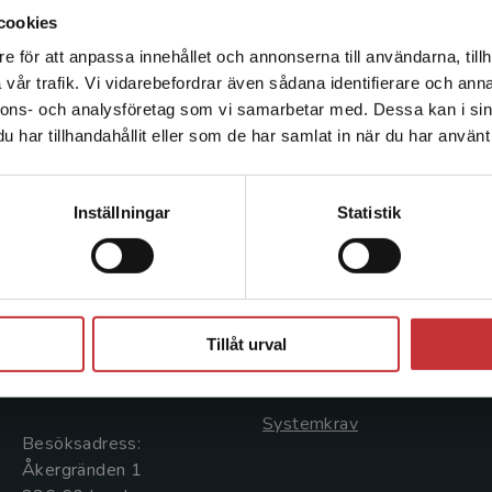
cookies
e för att anpassa innehållet och annonserna till användarna, tillh
Det verkar som att du besöker studentlitteratur.se via en
vår trafik. Vi vidarebefordrar även sådana identifierare och anna
enhet utanför Sverige. Vi erbjuder inte leveranser utanför
nnons- och analysföretag som vi samarbetar med. Dessa kan i sin
Sverige. För att kunna slutföra ett köp måste
har tillhandahållit eller som de har samlat in när du har använt 
leveransadressen vara i Sverige.
Läs mer
Kontakta kundservice
Kontakta oss
Kundservice
Inställningar
Statistik
Kontakta oss
Kontakta kundservice
046-31 20 00
046-31 21 00
Stäng
Postadress:
Frågor och svar
Tillåt urval
Box 141
Köpvillkor
221 00 Lund
Systemkrav
Besöksadress:
Åkergränden 1