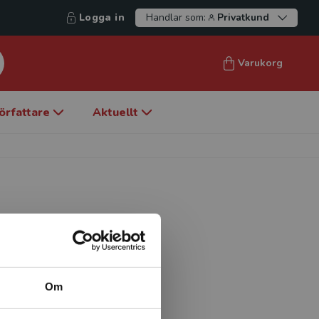
Logga in
Handlar som:
Privatkund
Varukorg
örfattare
Aktuellt
Örebro universitet och
uset, Örebro.
Om