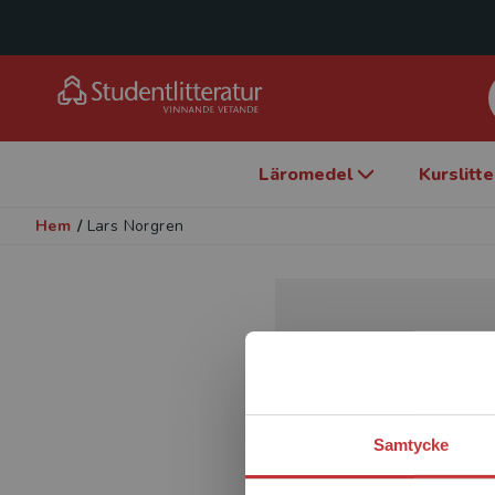
Läromedel
Kurslitt
Hem
/
Lars Norgren
Samtycke