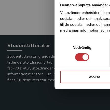
Denna webbplats använder 
Vi använder enhetsidentifierar
sociala medier och analysera 
till de sociala medier och a
med annan information som du 
Samtyckesval
Studentlitteratur
Nödvändig
Studentlitteratur grundades 1963 och är idag Sveriges
ledande utbildningsförlag. Med läromedel, kurslitteratur,
facklitteratur, utbildningar och digitala
informationstjänster i utbudet,
Avvisa
finns Studentlitteratur med längs hela kunskapsresan.