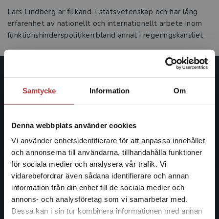
Lars Lindberg är fil.kand. i statsvetenskap och har lång
erfarenhet av nationellt och internationellt arbete inom
funktionshinderspolitiken,bland annat i regeringskansliet.
Studentlitteratur
Samtycke
Information
Om
Studentlitteratur grundades 1963 och är idag Sveriges
ledande utbildningsförlag. Med läromedel, kurslitteratur,
Denna webbplats använder cookies
facklitteratur, utbildningar och digitala
informationstjänster i utbudet, finns Studentlitteratur med
Vi använder enhetsidentifierare för att anpassa innehållet
längs hela kunskapsresan.
och annonserna till användarna, tillhandahålla funktioner
för sociala medier och analysera vår trafik. Vi
Begränsad fraktregion
vidarebefordrar även sådana identifierare och annan
Kontakta oss
information från din enhet till de sociala medier och
Kontakta oss
annons- och analysföretag som vi samarbetar med.
Dessa kan i sin tur kombinera informationen med annan