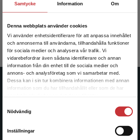
Samtycke
Information
Om
Språket, människan och världen Elevpaket -
Tryckt + Digital elevlicens 36 mån
Denna webbplats använder cookies
Johansson, Victoria m.fl.
Vi använder enhetsidentifierare för att anpassa innehållet
378 kr
inkl. moms
och annonserna till användarna, tillhandahålla funktioner
Exkl. moms: 357 kr
för sociala medier och analysera vår trafik. Vi
Begränsad fraktregion
vidarebefordrar även sådana identifierare och annan
information från din enhet till de sociala medier och
annons- och analysföretag som vi samarbetar med.
Dessa kan i sin tur kombinera informationen med annan
Studentlitteratur
information som du har tillhandahållit eller som de har
Det verkar som att du besöker
samlat in när du har använt deras tjänster.
Studentlitteratur grundades 1963 och är idag Sveriges
studentlitteratur.se via en enhet utanför Sverige.
ledande utbildningsförlag. Med läromedel, kurslitteratur,
Samtyckesval
Vi erbjuder inte leveranser utanför Sverige. För
Nödvändig
facklitteratur, utbildningar och digitala
att kunna slutföra ett köp måste
informationstjänster i utbudet, finns Studentlitteratur med
leveransadressen vara i Sverige.
Läs mer
längs hela kunskapsresan.
Inställningar
Kontakta kundservice