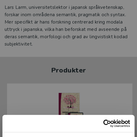
Lars Larm, universitetslektor i japansk språkvetenskap,
forskar inom områdena semantik, pragmatik och syntax.
Mer specifikt är hans forskning centrerad kring modala
uttryck i japanska, vilka han beforskat med avseende på
deras semantik, morfologi och grad av lingvistiskt kodad
subjektivitet.
Produkter