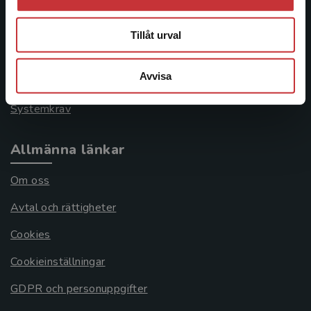
Kontakta kundservice
046-31 21 00
Tillåt urval
Frågor och svar
Avvisa
Köpvillkor
Systemkrav
Allmänna länkar
Om oss
Avtal och rättigheter
Cookies
Cookieinställningar
GDPR och personuppgifter