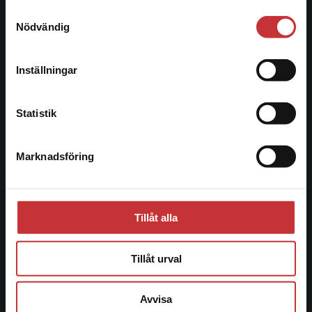
221 00 Lund
Samtyckesval
Vi erbjuder inte leveranser utanför Sverige. För
Nödvändig
Besöksadress:
att kunna slutföra ett köp måste
Åkergränden 1
leveransadressen vara i Sverige.
Läs mer
Inställningar
Kontakta kundservice
Kundservice
Statistik
Kontakta kundservice
Marknadsföring
Stäng
046-31 21 00
Frågor och svar
Köpvillkor
Tillåt alla
Systemkrav
Tillåt urval
Allmänna länkar
Avvisa