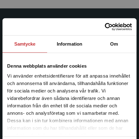
Studentlitteratur
Studentlitteratur grundades 1963 och är idag Sveriges
Samtycke
Information
Om
ledande utbildningsförlag. Med läromedel, kurslitteratur,
facklitteratur, utbildningar och digitala
informationstjänster i utbudet, finns Studentlitteratur med
Denna webbplats använder cookies
längs hela kunskapsresan.
Vi använder enhetsidentifierare för att anpassa innehållet
och annonserna till användarna, tillhandahålla funktioner
Kontakta oss
för sociala medier och analysera vår trafik. Vi
Begränsad fraktregion
vidarebefordrar även sådana identifierare och annan
Kontakta oss
information från din enhet till de sociala medier och
046-31 20 00
annons- och analysföretag som vi samarbetar med.
Dessa kan i sin tur kombinera informationen med annan
Postadress:
information som du har tillhandahållit eller som de har
Box 141
Det verkar som att du besöker
samlat in när du har använt deras tjänster.
studentlitteratur.se via en enhet utanför Sverige.