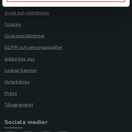
Om oss
Avtal och rättigheter
Cookies
Cookieinställningar
GDPR och personuppgifter
Jobba hos oss
Lediga tjänster
Nyhetsbrev
Press
Tillgänglighet
Sociala medier