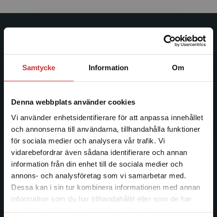
Studentlitteratur
Studentlitteratur grundades 1963 och är idag Sveriges
Samtycke
Information
Om
ledande utbildningsförlag. Med läromedel, kurslitteratur,
facklitteratur, utbildningar och digitala
informationstjänster i utbudet, finns Studentlitteratur med
Denna webbplats använder cookies
längs hela kunskapsresan.
Vi använder enhetsidentifierare för att anpassa innehållet
och annonserna till användarna, tillhandahålla funktioner
Kontakta oss
för sociala medier och analysera vår trafik. Vi
Begränsad fraktregion
vidarebefordrar även sådana identifierare och annan
Kontakta oss
information från din enhet till de sociala medier och
046-31 20 00
annons- och analysföretag som vi samarbetar med.
Dessa kan i sin tur kombinera informationen med annan
Postadress:
information som du har tillhandahållit eller som de har
Det verkar som att du besöker
Box 141
samlat in när du har använt deras tjänster.
studentlitteratur.se via en enhet utanför Sverige.