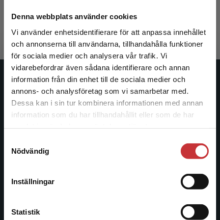
Ahlin, Lars m.fl.
586 kr
inkl. moms
Denna webbplats använder cookies
Exkl. moms: 553 kr
Vi använder enhetsidentifierare för att anpassa innehållet
och annonserna till användarna, tillhandahålla funktioner
för sociala medier och analysera vår trafik. Vi
Begränsad fraktregion
vidarebefordrar även sådana identifierare och annan
information från din enhet till de sociala medier och
Studentlitteratur
annons- och analysföretag som vi samarbetar med.
Dessa kan i sin tur kombinera informationen med annan
Studentlitteratur grundades 1963 och är idag Sveriges
information som du har tillhandahållit eller som de har
ledande utbildningsförlag. Med läromedel, kurslitteratur,
Det verkar som att du besöker
samlat in när du har använt deras tjänster.
facklitteratur, utbildningar och digitala
studentlitteratur.se via en enhet utanför Sverige.
Samtyckesval
informationstjänster i utbudet, finns Studentlitteratur med
Vi erbjuder inte leveranser utanför Sverige. För
Nödvändig
längs hela kunskapsresan.
att kunna slutföra ett köp måste
leveransadressen vara i Sverige.
Läs mer
Kontakta oss
Inställningar
Kontakta kundservice
Kontakta oss
Statistik