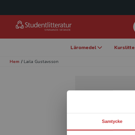
Läromedel
Kurslitt
Hem
/
Laila Gustavsson
Samtycke