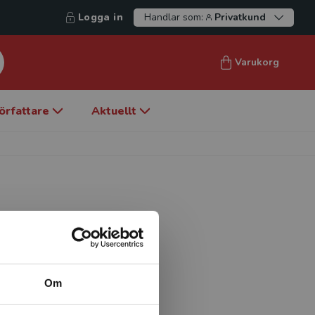
Logga in
Handlar som:
Privatkund
Varukorg
örfattare
Aktuellt
e vid Högskolan
 och lärares lärande i de
ska.
Om