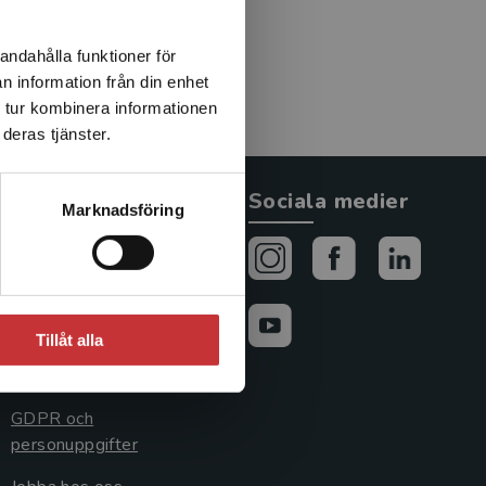
andahålla funktioner för
n information från din enhet
 tur kombinera informationen
deras tjänster.
Allmänna länkar
Sociala medier
Marknadsföring
Om oss
Avtal och rättigheter
Cookies
Tillåt alla
Cookieinställningar
GDPR och
personuppgifter