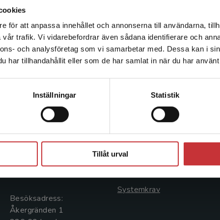
cookies
e för att anpassa innehållet och annonserna till användarna, tillh
Det verkar som att du besöker studentlitteratur.se via en
vår trafik. Vi vidarebefordrar även sådana identifierare och anna
enhet utanför Sverige. Vi erbjuder inte leveranser utanför
nnons- och analysföretag som vi samarbetar med. Dessa kan i sin
Sverige. För att kunna slutföra ett köp måste
har tillhandahållit eller som de har samlat in när du har använt 
leveransadressen vara i Sverige.
Läs mer
Kontakta kundservice
Kontakta oss
Kundservice
Inställningar
Statistik
Kontakta oss
Kontakta kundservice
046-31 20 00
046-31 21 00
Stäng
Postadress:
Frågor och svar
Tillåt urval
Box 141
Köpvillkor
221 00 Lund
Systemkrav
Besöksadress:
Åkergränden 1