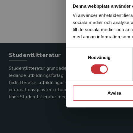
Denna webbplats använder 
Vi använder enhetsidentifierar
sociala medier och analysera 
till de sociala medier och a
med annan information som du 
Samtyckesval
Studentlitteratur
Nödvändig
Studentlitteratur grundades 1963 och är idag Sveriges
ledande utbildningsförlag. Med läromedel, kurslitteratur,
facklitteratur, utbildningar och digitala
informationstjänster i utbudet,
Avvisa
finns Studentlitteratur med längs hela kunskapsresan.