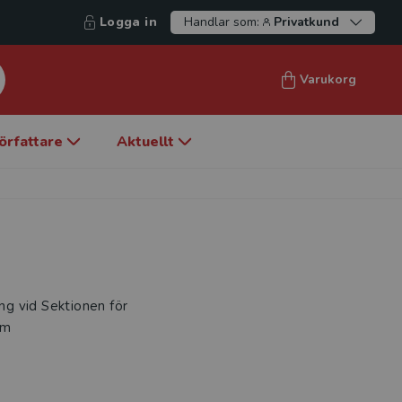
Logga in
Handlar som:
Privatkund
Varukorg
örfattare
Aktuellt
n
ing vid Sektionen för
lm