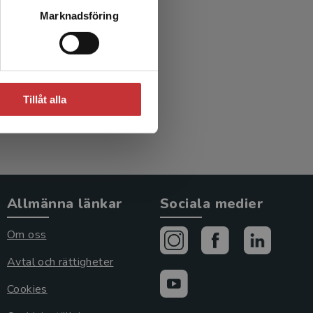
 och
Marknadsföring
e
Tillåt alla
Allmänna länkar
Sociala medier
Om oss
Avtal och rättigheter
Cookies