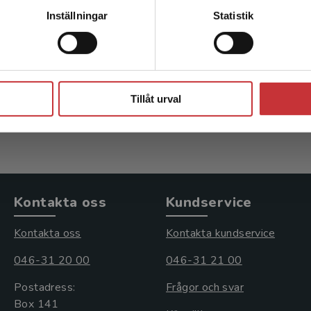
Kontakta kundservice
reppen Hälsa och
Begreppen hälsa
Inställningar
Statistik
hälsofrämjande
hälsofrämjand
- Alexanderson, K
Medin, J - Alexanderson, K
Stäng
kl. moms
222 kr
inkl. moms
Tillåt urval
s: 337 kr
Exkl. moms: 209 kr
Kontakta oss
Kundservice
Kontakta oss
Kontakta kundservice
046-31 20 00
046-31 21 00
Postadress:
Frågor och svar
Box 141