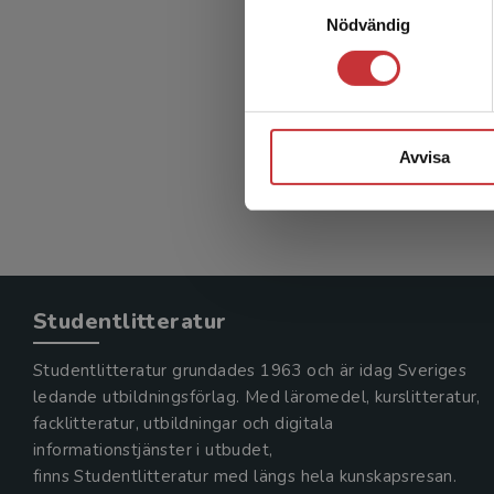
Beg
Nödvändig
Medin, J 
357 kr
in
Avvisa
Exkl. mom
Studentlitteratur
Studentlitteratur grundades 1963 och är idag Sveriges
ledande utbildningsförlag. Med läromedel, kurslitteratur,
facklitteratur, utbildningar och digitala
informationstjänster i utbudet,
finns Studentlitteratur med längs hela kunskapsresan.