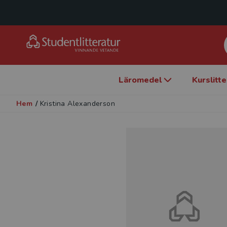
Läromedel
Kurslitt
Hem
/
Kristina Alexanderson