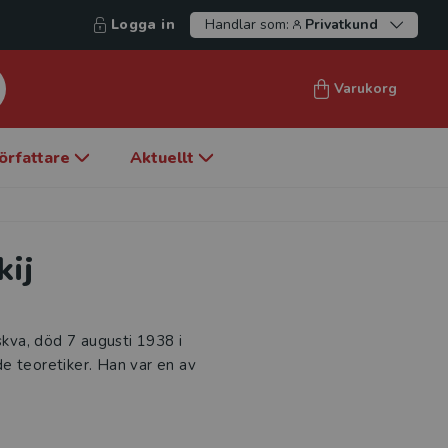
Logga in
Handlar som:
Privatkund
Varukorg
örfattare
Aktuellt
kij
skva, död 7 augusti 1938 i
e teoretiker. Han var en av