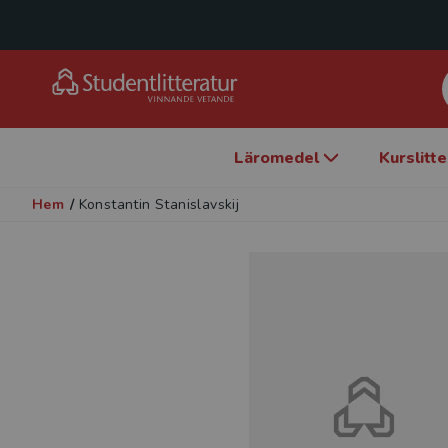
Läromedel
Kurslitt
Hem
/
Konstantin Stanislavskij