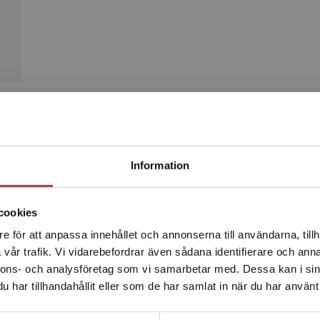
Produkter
Begränsad fraktregion
Information
cookies
e för att anpassa innehållet och annonserna till användarna, tillh
Det verkar som att du besöker studentlitteratur.se via en
vår trafik. Vi vidarebefordrar även sådana identifierare och anna
enhet utanför Sverige. Vi erbjuder inte leveranser utanför
nnons- och analysföretag som vi samarbetar med. Dessa kan i sin
Sverige. För att kunna slutföra ett köp måste
har tillhandahållit eller som de har samlat in när du har använt 
leveransadressen vara i Sverige.
Läs mer