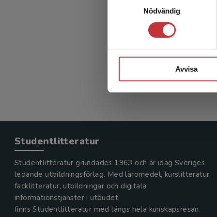
Nödvändig
Avvisa
Studentlitteratur
Studentlitteratur grundades 1963 och är idag Sveriges
ledande utbildningsförlag. Med läromedel, kurslitteratur,
facklitteratur, utbildningar och digitala
informationstjänster i utbudet,
finns Studentlitteratur med längs hela kunskapsresan.