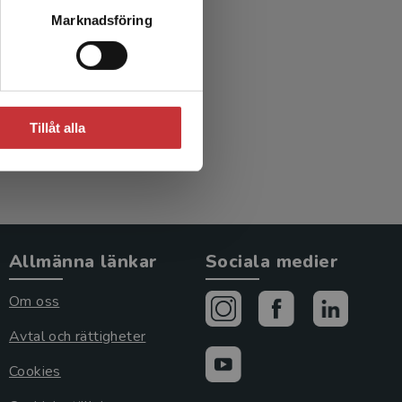
Marknadsföring
Tillåt alla
Allmänna länkar
Sociala medier
Om oss
Avtal och rättigheter
Cookies