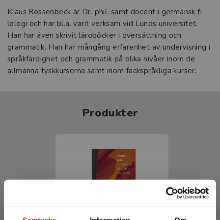
Klaus Rossenbeck är Dr. phil. samt docent i germansk fi
lologi och har bl.a. varit verksam vid Lunds universitet.
Han har även skrivit läroböcker i översättning och
grammatik. Han har mångårig erfarenhet av undervisning i
språkfärdighet och grammatik på olika nivåer inom de
allmänna tyskkurserna samt inom fackspråkliga kurser.
Produkter