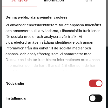
Samtycke
Information
Om
Praktisk tyska
Denna webbplats använder cookies
Nystrand, M - Rossenbeck, K
376 kr
inkl. moms
Vi använder enhetsidentifierare för att anpassa innehållet
Exkl. moms: 355 kr
och annonserna till användarna, tillhandahålla funktioner
för sociala medier och analysera vår trafik. Vi
Begränsad fraktregion
vidarebefordrar även sådana identifierare och annan
information från din enhet till de sociala medier och
annons- och analysföretag som vi samarbetar med.
Studentlitteratur
Dessa kan i sin tur kombinera informationen med annan
information som du har tillhandahållit eller som de har
Det verkar som att du besöker
Studentlitteratur grundades 1963 och är idag Sveriges
samlat in när du har använt deras tjänster.
studentlitteratur.se via en enhet utanför Sverige.
ledande utbildningsförlag. Med läromedel, kurslitteratur,
Samtyckesval
Vi erbjuder inte leveranser utanför Sverige. För
facklitteratur, utbildningar och digitala
Nödvändig
att kunna slutföra ett köp måste
informationstjänster i utbudet, finns Studentlitteratur med
leveransadressen vara i Sverige.
Läs mer
längs hela kunskapsresan.
Inställningar
Kontakta kundservice
Kontakta oss