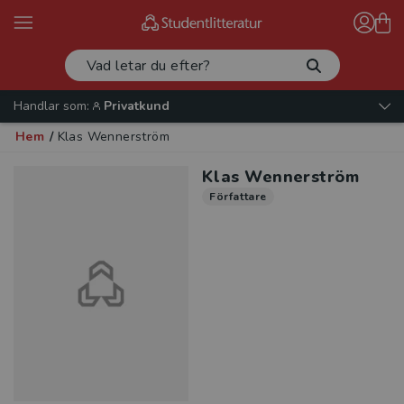
Handlar som:
Privatkund
Hem
/
Klas Wennerström
Klas Wennerström
Författare