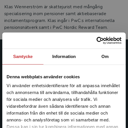
Klas Wennerström är skattejurist med mångårig
specialisering inom pensioner samt aktiebaserade
incitamentsprogram. Klas ingår i PwC:s internationella
pensionsnätverk samt i PwC Nordic Reward Team.
Studentlitteratur
Samtycke
Information
Om
Studentlitteratur grundades 1963 och är idag Sveriges
ledande utbildningsförlag. Med läromedel, kurslitteratur,
Denna webbplats använder cookies
facklitteratur, utbildningar och digitala
Vi använder enhetsidentifierare för att anpassa innehållet
informationstjänster i utbudet, finns Studentlitteratur med
och annonserna till användarna, tillhandahålla funktioner
längs hela kunskapsresan.
för sociala medier och analysera vår trafik. Vi
Begränsad fraktregion
vidarebefordrar även sådana identifierare och annan
Kontakta oss
information från din enhet till de sociala medier och
annons- och analysföretag som vi samarbetar med.
Kontakta oss
Dessa kan i sin tur kombinera informationen med annan