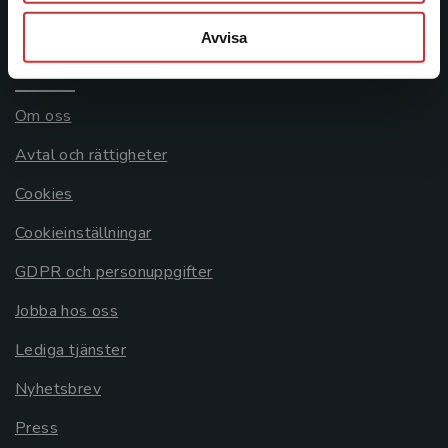
Systemkrav
Avvisa
Allmänna länkar
Om oss
Avtal och rättigheter
Cookies
Cookieinställningar
GDPR och personuppgifter
Jobba hos oss
Lediga tjänster
Nyhetsbrev
Press