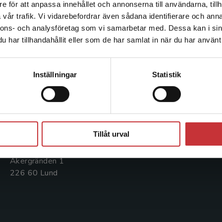
e för att anpassa innehållet och annonserna till användarna, tillh
Det verkar som att du besöker studentlitteratur.se via en
vår trafik. Vi vidarebefordrar även sådana identifierare och anna
enhet utanför Sverige. Vi erbjuder inte leveranser utanför
nnons- och analysföretag som vi samarbetar med. Dessa kan i sin
Sverige. För att kunna slutföra ett köp måste
Kontakta oss
Kundservice
har tillhandahållit eller som de har samlat in när du har använt 
leveransadressen vara i Sverige.
Läs mer
Kontakta oss
Kontakta kundservice
Kontakta kundservice
Inställningar
Statistik
046-31 20 00
046-31 21 00
Postadress:
Frågor och svar
Box 141
Stäng
Köpvillkor
221 00 Lund
Tillåt urval
Systemkrav
Besöksadress:
Åkergränden 1