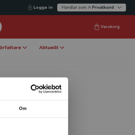
Logga in
Handlar som:
Privatkund
Varukorg
örfattare
Aktuellt
Om