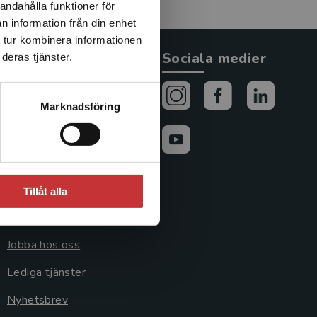
andahålla funktioner för
n information från din enhet
 tur kombinera informationen
Allmänna länkar
Sociala medier
deras tjänster.
Om oss
Marknadsföring
Avtal och rättigheter
Cookies
Cookieinställningar
Tillåt alla
GDPR och
personuppgifter
Jobba hos oss
Lediga tjänster
Nyhetsbrev