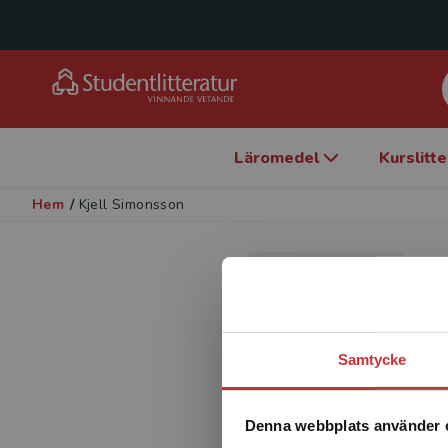
Läromedel
Kurslitt
Hem
/
Kjell Simonsson
Samtycke
Denna webbplats använder 