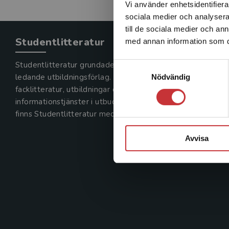
Vi använder enhetsidentifierar
sociala medier och analysera 
till de sociala medier och a
Studentlitteratur
med annan information som du 
Studentlitteratur grundades 1963 och är idag Sveriges
Samtyckesval
ledande utbildningsförlag. Med läromedel, kurslitteratur,
Nödvändig
facklitteratur, utbildningar och digitala
informationstjänster i utbudet,
finns Studentlitteratur med längs hela kunskapsresan.
Avvisa