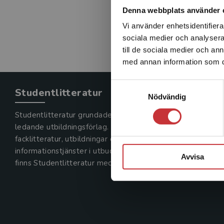
Denna webbplats använder 
Vi använder enhetsidentifierar
sociala medier och analysera 
till de sociala medier och a
med annan information som du 
Samtyckesval
Studentlitteratur
Nödvändig
Studentlitteratur grundades 1963 och är idag Sveriges
ledande utbildningsförlag. Med läromedel, kurslitteratur,
facklitteratur, utbildningar och digitala
informationstjänster i utbudet,
Avvisa
finns Studentlitteratur med längs hela kunskapsresan.