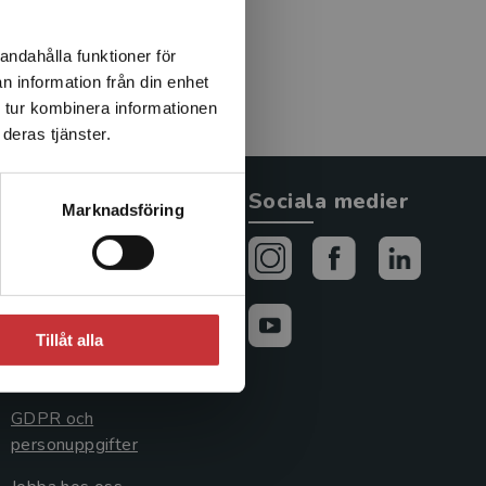
andahålla funktioner för
n information från din enhet
 tur kombinera informationen
deras tjänster.
Allmänna länkar
Sociala medier
Marknadsföring
Om oss
Avtal och rättigheter
Cookies
Tillåt alla
Cookieinställningar
GDPR och
personuppgifter