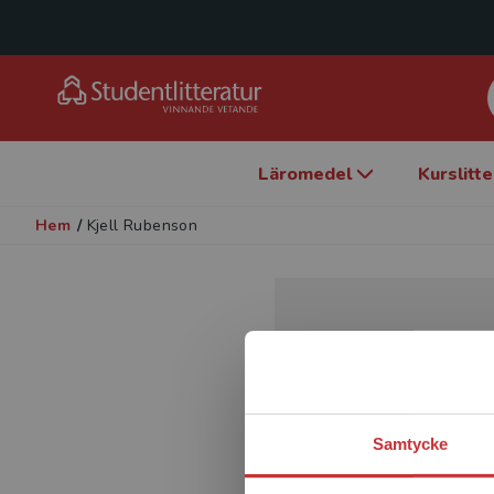
Läromedel
Kurslitt
Hem
/
Kjell Rubenson
Samtycke