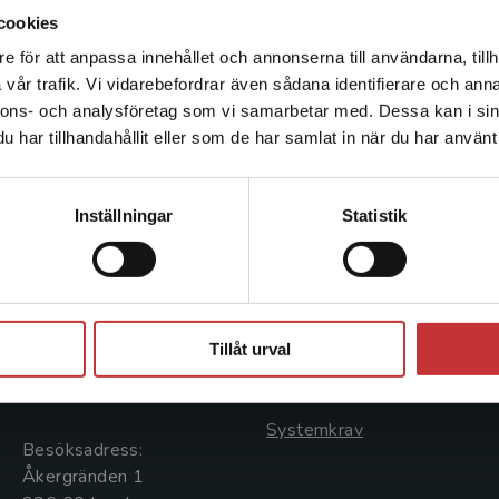
samt forskningens utnyttjande i policyprocessen.
cookies
e för att anpassa innehållet och annonserna till användarna, tillh
Det verkar som att du besöker studentlitteratur.se via en
vår trafik. Vi vidarebefordrar även sådana identifierare och anna
enhet utanför Sverige. Vi erbjuder inte leveranser utanför
nnons- och analysföretag som vi samarbetar med. Dessa kan i sin
Sverige. För att kunna slutföra ett köp måste
har tillhandahållit eller som de har samlat in när du har använt 
leveransadressen vara i Sverige.
Läs mer
Kontakta kundservice
Kontakta oss
Kundservice
Inställningar
Statistik
Kontakta oss
Kontakta kundservice
046-31 20 00
046-31 21 00
Stäng
Postadress:
Frågor och svar
Tillåt urval
Box 141
Köpvillkor
221 00 Lund
Systemkrav
Besöksadress:
Åkergränden 1