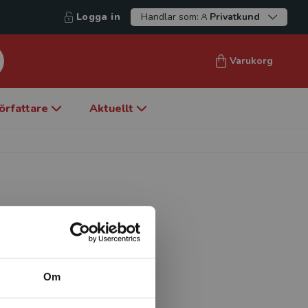
Logga in
Handlar som:
Privatkund
Varukorg
örfattare
Aktuellt
sam som forskare och lärare
y of British Columbia i
enpedagogik vid Linköpings
Om
ämst berört frågor kring
arbetsliv och utbildning