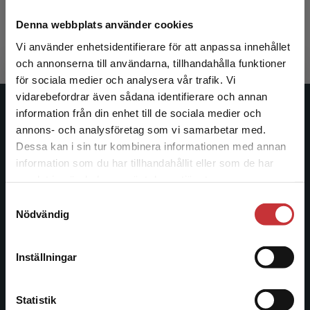
Magnusson, Kjell m.fl.
491 kr
inkl. moms
Denna webbplats använder cookies
Exkl. moms: 463 kr
Vi använder enhetsidentifierare för att anpassa innehållet
och annonserna till användarna, tillhandahålla funktioner
för sociala medier och analysera vår trafik. Vi
Begränsad fraktregion
vidarebefordrar även sådana identifierare och annan
information från din enhet till de sociala medier och
Studentlitteratur
annons- och analysföretag som vi samarbetar med.
Dessa kan i sin tur kombinera informationen med annan
Studentlitteratur grundades 1963 och är idag Sveriges
information som du har tillhandahållit eller som de har
ledande utbildningsförlag. Med läromedel, kurslitteratur,
Det verkar som att du besöker
samlat in när du har använt deras tjänster.
facklitteratur, utbildningar och digitala
studentlitteratur.se via en enhet utanför Sverige.
informationstjänster i utbudet, finns Studentlitteratur med
Samtyckesval
Vi erbjuder inte leveranser utanför Sverige. För
Nödvändig
längs hela kunskapsresan.
att kunna slutföra ett köp måste
leveransadressen vara i Sverige.
Läs mer
Kontakta oss
Inställningar
Kontakta kundservice
Kontakta oss
Statistik