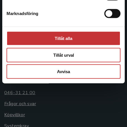
046-31 20 00
Postadress:
Marknadsföring
Stäng
Box 141
221 00 Lund
Tillåt alla
Besöksadress:
Åkergränden 1
Tillåt urval
Kundservice
Avvisa
Kontakta kundservice
046-31 21 00
Frågor och svar
Köpvillkor
Systemkrav