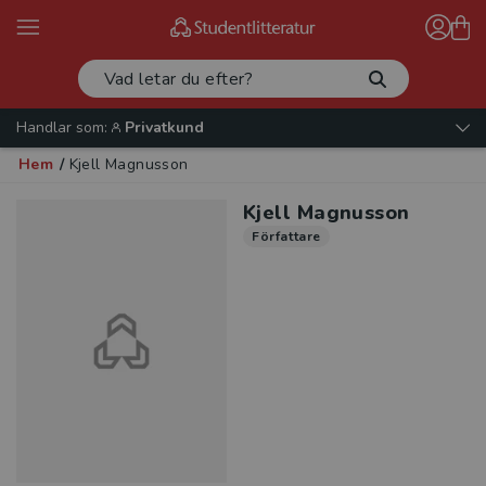
Handlar som:
Privatkund
Hem
/
Kjell Magnusson
Kjell Magnusson
Författare