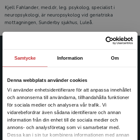
Kjell Fahlander, med.dr, leg. psykolog, specialist i
neuropsykologi, är neuropsykolog vid geriatriska
mottagningen, Sunderby sjukhus, Luleå.
Studentlitteratur
Samtycke
Information
Om
Studentlitteratur grundades 1963 och är idag Sveriges
ledande utbildningsförlag. Med läromedel, kurslitteratur,
Denna webbplats använder cookies
facklitteratur, utbildningar och digitala
informationstjänster i utbudet, finns Studentlitteratur med
Vi använder enhetsidentifierare för att anpassa innehållet
längs hela kunskapsresan.
och annonserna till användarna, tillhandahålla funktioner
för sociala medier och analysera vår trafik. Vi
Begränsad fraktregion
vidarebefordrar även sådana identifierare och annan
Kontakta oss
information från din enhet till de sociala medier och
Kontakta oss
annons- och analysföretag som vi samarbetar med.
Dessa kan i sin tur kombinera informationen med annan