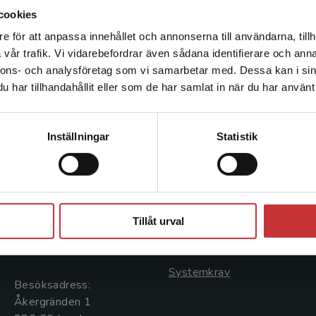
cookies
e för att anpassa innehållet och annonserna till användarna, tillh
Det verkar som att du besöker studentlitteratur.se via en
vår trafik. Vi vidarebefordrar även sådana identifierare och anna
enhet utanför Sverige. Vi erbjuder inte leveranser utanför
nnons- och analysföretag som vi samarbetar med. Dessa kan i sin
Sverige. För att kunna slutföra ett köp måste
har tillhandahållit eller som de har samlat in när du har använt 
leveransadressen vara i Sverige.
Läs mer
Kontakta kundservice
Kontakta oss
Kundservice
Inställningar
Statistik
Kontakta oss
Kontakta kundservice
046-31 20 00
046-31 21 00
Stäng
Postadress:
Frågor och svar
Tillåt urval
Box 141
Köpvillkor
221 00 Lund
Systemkrav
Besöksadress:
Åkergränden 1