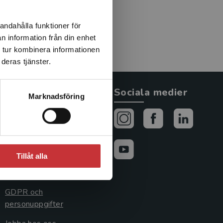
andahålla funktioner för
n information från din enhet
 tur kombinera informationen
deras tjänster.
Allmänna länkar
Sociala medier
Marknadsföring
Om oss
Avtal och rättigheter
Cookies
Tillåt alla
Cookieinställningar
GDPR och
personuppgifter