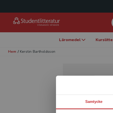
Läromedel
Kurslitt
Hem
/
Kerstin Bartholdsson
Samtycke