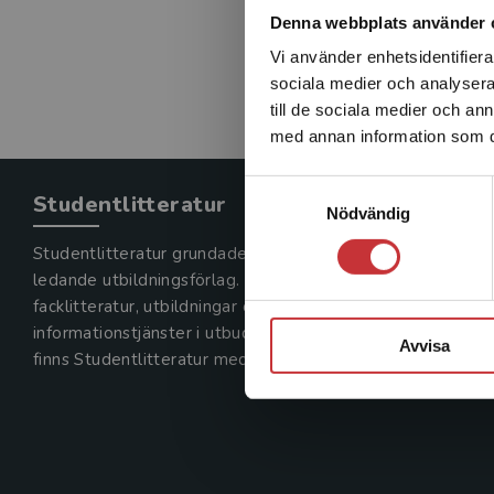
Denna webbplats använder 
Vi använder enhetsidentifierar
sociala medier och analysera 
till de sociala medier och a
med annan information som du 
Samtyckesval
Studentlitteratur
Nödvändig
Studentlitteratur grundades 1963 och är idag Sveriges
ledande utbildningsförlag. Med läromedel, kurslitteratur,
facklitteratur, utbildningar och digitala
informationstjänster i utbudet,
Avvisa
finns Studentlitteratur med längs hela kunskapsresan.