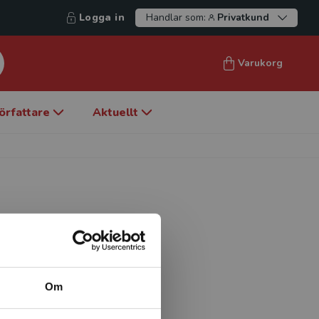
Logga in
Handlar som:
Privatkund
Varukorg
örfattare
Aktuellt
ande vid
e handlar om personers
och fokuserar på lokal
Om