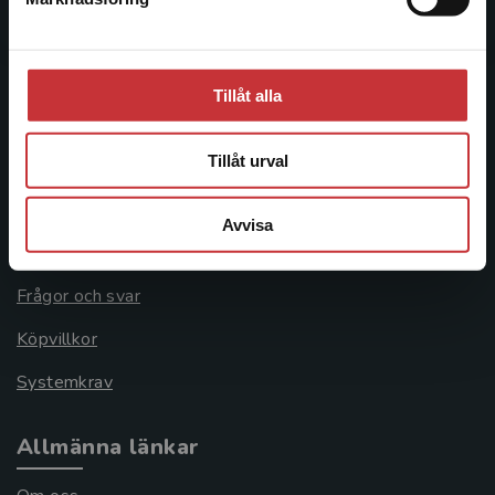
Stäng
Besöksadress:
Åkergränden 1
Tillåt alla
Kundservice
Tillåt urval
Kontakta kundservice
Avvisa
046-31 21 00
Frågor och svar
Köpvillkor
Systemkrav
Allmänna länkar