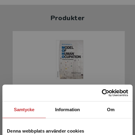
Produkter
Kielhofners Model of Human Occupation
Taylor, Renée R (red.)
Samtycke
Information
Om
731 kr
inkl. moms
Exkl. moms: 690 kr
Denna webbplats använder cookies