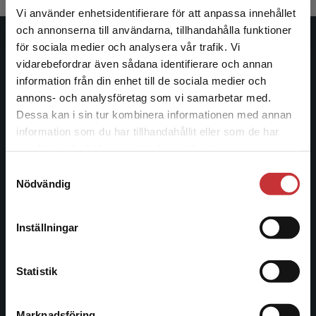
Vi använder enhetsidentifierare för att anpassa innehållet
och annonserna till användarna, tillhandahålla funktioner
för sociala medier och analysera vår trafik. Vi
Studentlitteratur
Begränsad fraktregion
vidarebefordrar även sådana identifierare och annan
information från din enhet till de sociala medier och
Studentlitteratur grundades 1963 och är idag Sveriges
annons- och analysföretag som vi samarbetar med.
ledande utbildningsförlag. Med läromedel, kurslitteratur,
Dessa kan i sin tur kombinera informationen med annan
facklitteratur, utbildningar och digitala
information som du har tillhandahållit eller som de har
informationstjänster i utbudet, finns Studentlitteratur med
Det verkar som att du besöker
samlat in när du har använt deras tjänster.
längs hela kunskapsresan.
studentlitteratur.se via en enhet utanför Sverige.
Samtyckesval
Vi erbjuder inte leveranser utanför Sverige. För
Nödvändig
att kunna slutföra ett köp måste
Kontakta oss
leveransadressen vara i Sverige.
Läs mer
Kontakta oss
Inställningar
Kontakta kundservice
046-31 20 00
Statistik
Postadress:
Box 141
221 00 Lund
Marknadsföring