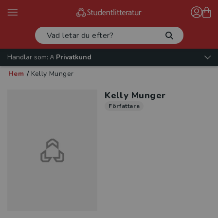
Handlar som:
Privatkund
Hem
/
Kelly Munger
Kelly Munger
Författare