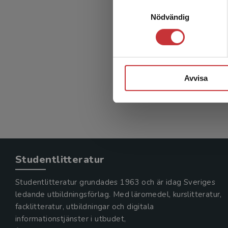
Samtyckesval
Ledars
Nödvändig
prof
Timperley
384 kr
in
Avvisa
Exkl. mom
Studentlitteratur
Studentlitteratur grundades 1963 och är idag Sveriges
ledande utbildningsförlag. Med läromedel, kurslitteratur,
facklitteratur, utbildningar och digitala
informationstjänster i utbudet,