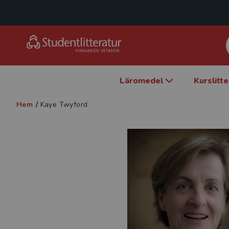
Läromedel
Kurslitt
Hem
/
Kaye Twyford