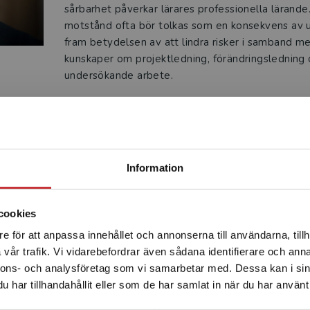
sårbarhet påverkar lärares professionella lärand
motstånd ofta bör tolkas som en konsekvens av u
fram betydelsen av att lindra risker i samband m
kunskaper om projektledning, förändringslednin
undersökande arbete.
Begränsad fraktregion
Produkter
Information
cookies
e för att anpassa innehållet och annonserna till användarna, tillh
Det verkar som att du besöker studentlitteratur.se via en
vår trafik. Vi vidarebefordrar även sådana identifierare och anna
enhet utanför Sverige. Vi erbjuder inte leveranser utanför
nnons- och analysföretag som vi samarbetar med. Dessa kan i sin
Sverige. För att kunna slutföra ett köp måste
har tillhandahållit eller som de har samlat in när du har använt 
leveransadressen vara i Sverige.
Läs mer