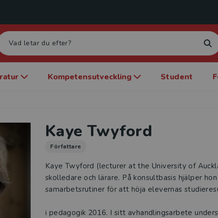
eratur
Kompetensutveckling
Student
F
Kaye Twyford
Författare
Kaye Twyford (lecturer at the University of Auckl
skolledare och lärare. På konsultbasis hjälper hon
samarbetsrutiner för att höja elevernas studiere
i pedagogik 2016. I sitt avhandlingsarbete under