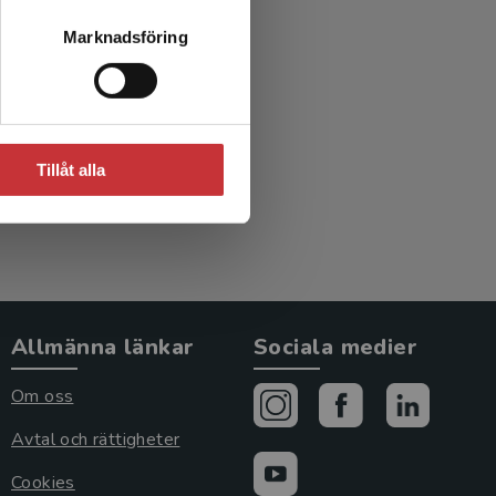
lärande
Marknadsföring
Tillåt alla
Allmänna länkar
Sociala medier
Om oss
Avtal och rättigheter
Cookies