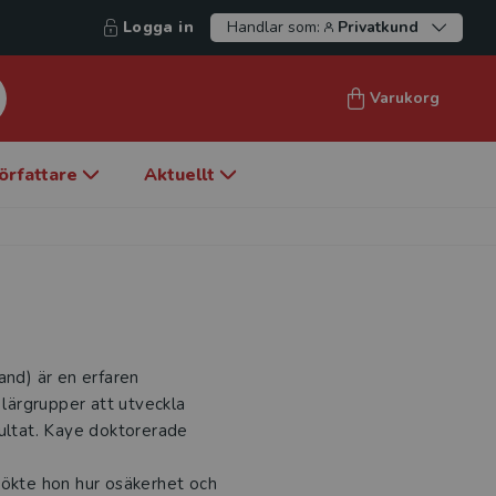
Logga in
Handlar som:
Privatkund
Varukorg
örfattare
Aktuellt
and) är en erfaren
 lärgrupper att utveckla
sultat. Kaye doktorerade
sökte hon hur osäkerhet och