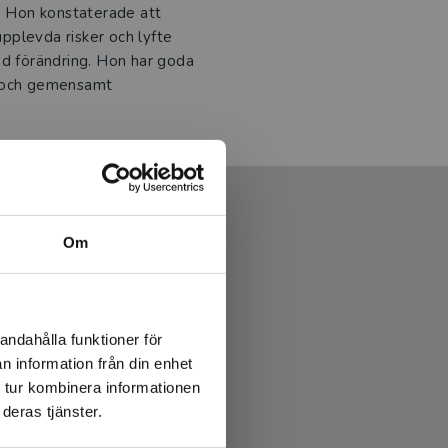
e. Hon konstaterade att
pplevda risker och lyfte
ed förändring. Hon har goda
g och gemensamt
Om
andahålla funktioner för
n information från din enhet
 tur kombinera informationen
deras tjänster.