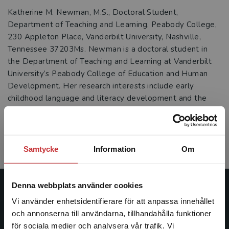
Katherine M. Newman, M.S., Doctoral Student,
Department of Teaching and Learning, Peabody College,
230 Appleton Place, Vanderbilt University, Nashville,
Tennessee 37203Ms. Newman is a doctoral student in
the Department of Teaching and Learning at Vanderbilt
University’s Peabody College of Education and Human
Development. Her research interests include early
childhood language and literacy development and the
role of adult-guided play in promoting literacy. She is
particularly focused on improving educational
opportunities for preschool children from low-income
backgrounds.
Samtycke
Information
Om
Denna webbplats använder cookies
Studentlitteratur
Vi använder enhetsidentifierare för att anpassa innehållet
och annonserna till användarna, tillhandahålla funktioner
Studentlitteratur grundades 1963 och är idag Sveriges
för sociala medier och analysera vår trafik. Vi