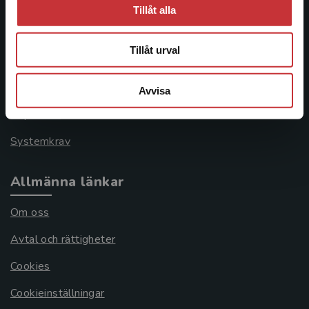
Kundservice
Tillåt alla
Kontakta kundservice
Tillåt urval
046-31 21 00
Frågor och svar
Avvisa
Köpvillkor
Systemkrav
Allmänna länkar
Om oss
Avtal och rättigheter
Cookies
Cookieinställningar