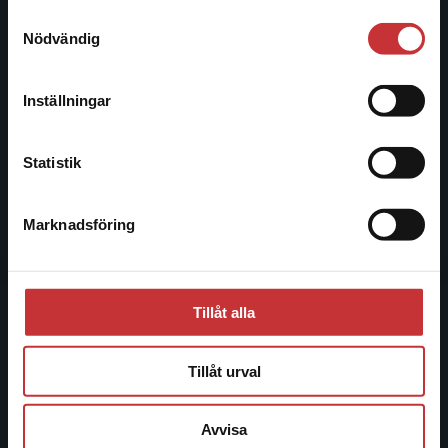
221 00 Lund
Samtyckesval
Vi erbjuder inte leveranser utanför Sverige. För
Nödvändig
Besöksadress:
att kunna slutföra ett köp måste
Åkergränden 1
leveransadressen vara i Sverige.
Läs mer
Inställningar
Kontakta kundservice
Kundservice
Statistik
Kontakta kundservice
Marknadsföring
Stäng
046-31 21 00
Frågor och svar
Köpvillkor
Tillåt alla
Systemkrav
Tillåt urval
Allmänna länkar
Avvisa