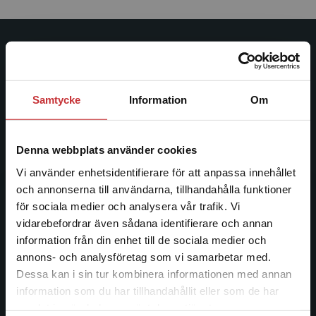
Studentlitteratur
Studentlitteratur grundades 1963 och är idag Sveriges
Samtycke
Information
Om
ledande utbildningsförlag. Med läromedel, kurslitteratur,
facklitteratur, utbildningar och digitala
informationstjänster i utbudet, finns Studentlitteratur med
Denna webbplats använder cookies
längs hela kunskapsresan.
Vi använder enhetsidentifierare för att anpassa innehållet
och annonserna till användarna, tillhandahålla funktioner
Kontakta oss
för sociala medier och analysera vår trafik. Vi
Begränsad fraktregion
vidarebefordrar även sådana identifierare och annan
Kontakta oss
information från din enhet till de sociala medier och
046-31 20 00
annons- och analysföretag som vi samarbetar med.
Dessa kan i sin tur kombinera informationen med annan
Postadress:
information som du har tillhandahållit eller som de har
Box 141
Det verkar som att du besöker
samlat in när du har använt deras tjänster.
studentlitteratur.se via en enhet utanför Sverige.