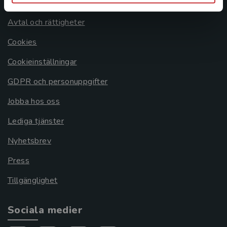
Om oss
Avtal och rättigheter
Cookies
Cookieinställningar
GDPR och personuppgifter
Jobba hos oss
Lediga tjänster
Nyhetsbrev
Press
Tillgänglighet
Sociala medier