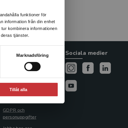
andahålla funktioner för
n information från din enhet
 tur kombinera informationen
deras tjänster.
Allmänna länkar
Sociala medier
Marknadsföring
Om oss
Avtal och rättigheter
Cookies
Tillåt alla
Cookieinställningar
GDPR och
personuppgifter