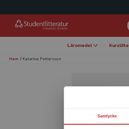
Läromedel
Kurslitt
Hem
/
Katarina Pettersson
Samtycke