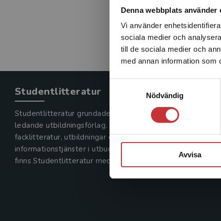
Denna webbplats använder 
Vi använder enhetsidentifierar
sociala medier och analysera 
till de sociala medier och a
med annan information som du 
Samtyckesval
Studentlitteratur
Nödvändig
Studentlitteratur grundades 1963 och är idag Sveriges
ledande utbildningsförlag. Med läromedel, kurslitteratur,
facklitteratur, utbildningar och digitala
informationstjänster i utbudet,
Avvisa
finns Studentlitteratur med längs hela kunskapsresan.