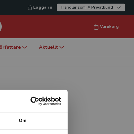
Logga in
Handlar som:
Privatkund
Varukorg
örfattare
Aktuellt
002, är verksam vi Centrum
 nordiska ministerrådets
) i Stockholm, forskar vid
Om
kså bl.a. om skapande av
lingen, liksom om