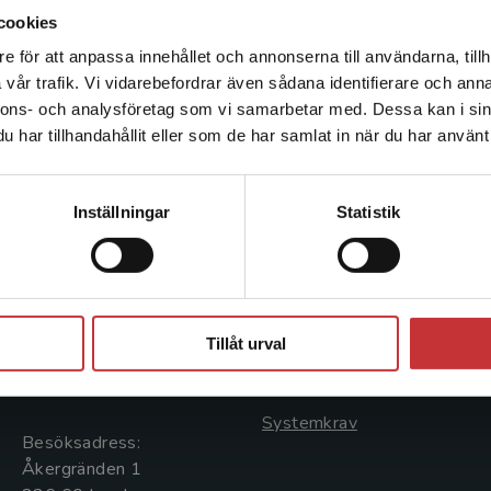
företagande i vård och omsorgsbranschen.
cookies
e för att anpassa innehållet och annonserna till användarna, tillh
Det verkar som att du besöker studentlitteratur.se via en
vår trafik. Vi vidarebefordrar även sådana identifierare och anna
enhet utanför Sverige. Vi erbjuder inte leveranser utanför
nnons- och analysföretag som vi samarbetar med. Dessa kan i sin
Sverige. För att kunna slutföra ett köp måste
har tillhandahållit eller som de har samlat in när du har använt 
leveransadressen vara i Sverige.
Läs mer
Kontakta kundservice
Kontakta oss
Kundservice
Inställningar
Statistik
Kontakta oss
Kontakta kundservice
046-31 20 00
046-31 21 00
Stäng
Postadress:
Frågor och svar
Tillåt urval
Box 141
Köpvillkor
221 00 Lund
Systemkrav
Besöksadress:
Åkergränden 1