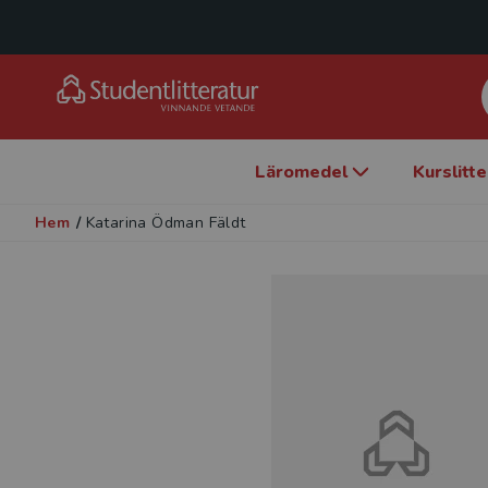
Läromedel
Kurslitt
Hem
/
Katarina Ödman Fäldt