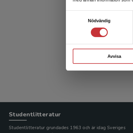
Samtyckesval
Nödvändig
Avvisa
Studentlitteratur
Studentlitteratur grundades 1963 och är idag Sveriges