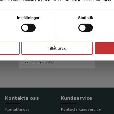
leveransadressen vara i Sverige.
Läs mer
Kontakta kundservice
Inställningar
Statistik
Motiverande samtal med
grupper
Stäng
Tillåt urval
Ortiz, L - Ödman Fäldt, K
352 kr
inkl. moms
Exkl. moms: 332 kr
Kontakta oss
Kundservice
Kontakta oss
Kontakta kundservice