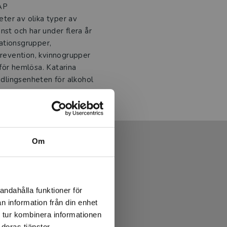
HAP
ter av olika typer av
nst och har under flera år
ationsgrupper,
prevention, kvinnogrupper
för hemlösa. Katarina
dlingsenheten för alkohol
Om
andahålla funktioner för
n information från din enhet
 tur kombinera informationen
deras tjänster.