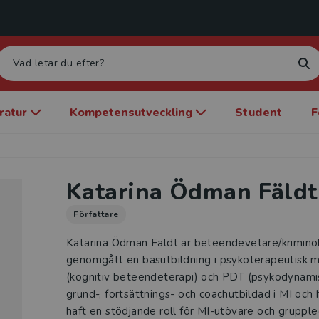
eratur
Kompetensutveckling
Student
F
Katarina Ödman Fäldt
Författare
Katarina Ödman Fäldt är beteendevetare/krimino
genomgått en basutbildning i psykoterapeutisk 
(kognitiv beteendeterapi) och PDT (psykodynamisk
grund-, fortsättnings- och coachutbildad i MI och
haft en stödjande roll för MI-utövare och grupple