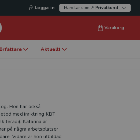
Logga in
Handlar som:
Privatkund
Varukorg
örfattare
Aktuellt
log. Hon har också
metod med inriktning KBT
 terapi). Katarina är
 har på några arbetsplatser
dare. Vidare är hon utbildad