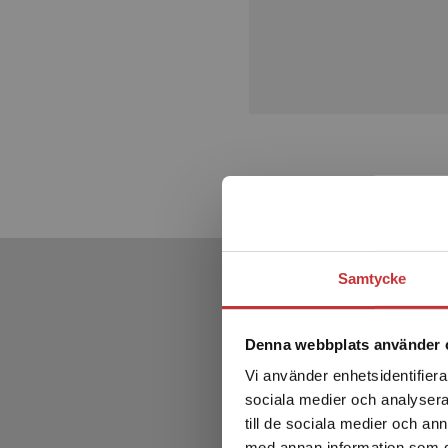
Samtycke
Denna webbplats använder 
Vi använder enhetsidentifierar
sociala medier och analysera 
till de sociala medier och a
med annan information som du 