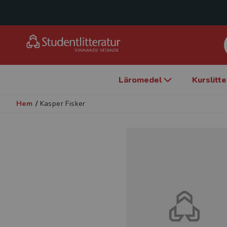
Läromedel
Kurslitt
Hem
/
Kasper Fisker