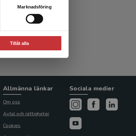
gande
Marknadsföring
Tillåt alla
Allmänna länkar
Sociala medier
Om oss
Avtal och rättigheter
Cookies