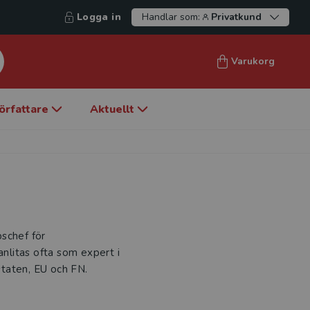
Logga in
Handlar som:
Privatkund
Varukorg
örfattare
Aktuellt
schef för
litas ofta som expert i
taten, EU och FN.