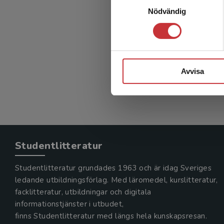
Det 
Nödvändig
Fisker, K
386 kr
in
Avvisa
Exkl. mom
Studentlitteratur
Studentlitteratur grundades 1963 och är idag Sveriges
ledande utbildningsförlag. Med läromedel, kurslitteratur,
facklitteratur, utbildningar och digitala
informationstjänster i utbudet,
finns Studentlitteratur med längs hela kunskapsresan.