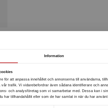
Produkter
Begränsad fraktregion
Information
cookies
e för att anpassa innehållet och annonserna till användarna, tillh
Det verkar som att du besöker studentlitteratur.se via en
vår trafik. Vi vidarebefordrar även sådana identifierare och anna
enhet utanför Sverige. Vi erbjuder inte leveranser utanför
nnons- och analysföretag som vi samarbetar med. Dessa kan i sin
Sverige. För att kunna slutföra ett köp måste
har tillhandahållit eller som de har samlat in när du har använt 
leveransadressen vara i Sverige.
Läs mer