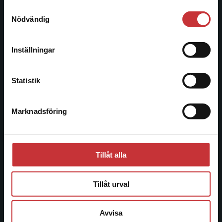
221 00 Lund
Samtyckesval
Vi erbjuder inte leveranser utanför Sverige. För
Nödvändig
Besöksadress:
att kunna slutföra ett köp måste
Åkergränden 1
leveransadressen vara i Sverige.
Läs mer
Inställningar
Kontakta kundservice
Kundservice
Statistik
Kontakta kundservice
Marknadsföring
Stäng
046-31 21 00
Frågor och svar
Köpvillkor
Tillåt alla
Systemkrav
Tillåt urval
Allmänna länkar
Avvisa