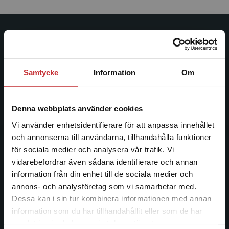
Studentlitteratur
Studentlitteratur grundades 1963 och är idag Sveriges
Samtycke
Information
Om
ledande utbildningsförlag. Med läromedel, kurslitteratur,
facklitteratur, utbildningar och digitala
informationstjänster i utbudet, finns Studentlitteratur med
Denna webbplats använder cookies
längs hela kunskapsresan.
Vi använder enhetsidentifierare för att anpassa innehållet
och annonserna till användarna, tillhandahålla funktioner
Kontakta oss
för sociala medier och analysera vår trafik. Vi
Begränsad fraktregion
vidarebefordrar även sådana identifierare och annan
Kontakta oss
information från din enhet till de sociala medier och
046-31 20 00
annons- och analysföretag som vi samarbetar med.
Dessa kan i sin tur kombinera informationen med annan
Postadress:
information som du har tillhandahållit eller som de har
Box 141
Det verkar som att du besöker
samlat in när du har använt deras tjänster.
studentlitteratur.se via en enhet utanför Sverige.