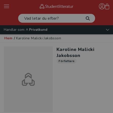
Handlar som:
Privatkund
Hem
/
Karoline Malicki Jakobsson
Karoline Malicki
Jakobsson
Författare