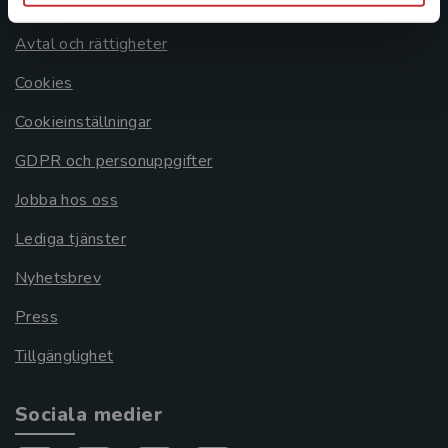
Om oss
Avtal och rättigheter
Cookies
Cookieinställningar
GDPR och personuppgifter
Jobba hos oss
Lediga tjänster
Nyhetsbrev
Press
Tillgänglighet
Sociala medier